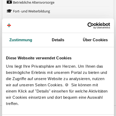
Betriebliche Altersvorsorge
Fort- und Weiterbildung
Weitere attraktive Merkmale
Hier finden Sie aktuelle Stellenangebote in Ihrer
Zustimmung
Details
Über Cookies
Wunschregion:
Berlin
|
Biberach
|
Dinslaken
|
Dortmund
|
Erfurt
|
Essen
|
Fürth
|
Diese Webseite verwendet Cookies
Hamburg
|
Hannover
|
Heilbronn
|
Ingolstadt
|
Kassel
|
Lübeck
|
Uns liegt Ihre Privatsphäre am Herzen. Um Ihnen das
Magdeburg
|
Mönchengladbach
|
München
|
Münster
|
Neu-Ulm
|
bestmögliche Erlebnis mit unserem Portal zu bieten und
Pforzheim
|
Schweinfurt
|
Stendal
|
Stuttgart
|
Waren
|
Wiesbaden
|
die Zugriffe auf unsere Website zu analysieren, nutzen
Wilhelmshaven
|
wir auf unseren Seiten Cookies. 🍪 Sie können mit
einem Klick auf "Details" einsehen für welche Aktivitäten
wir Cookies einsetzen und dort bequem eine Auswahl
treffen.