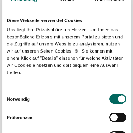
Wilhelmshaven
|
Diese Webseite verwendet Cookies
Uns liegt Ihre Privatsphäre am Herzen. Um Ihnen das
bestmögliche Erlebnis mit unserem Portal zu bieten und
die Zugriffe auf unsere Website zu analysieren, nutzen
wir auf unseren Seiten Cookies. 🍪 Sie können mit
einem Klick auf "Details" einsehen für welche Aktivitäten
wir Cookies einsetzen und dort bequem eine Auswahl
treffen.
Robert Braun
Einwilligungsauswahl
Notwendig
Ansprechpartner
Ich unterstütze Sie gerne bei der Suche nach einer
Präferenzen
Stelle als Apotheker (m|w|d), PTA oder PKA. Bei
Fragen zu unseren Stellenangeboten oder zum