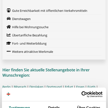
Gute Erreichbarkeit mit öffentlichen Verkehrsmitteln
Dienstwagen
Hilfe bei Wohnungssuche
Übertarifliche Bezahlung
Fort- und Weiterbildung
Weitere attraktive Merkmale
Hier finden Sie aktuelle Stellenangebote in Ihrer
Wunschregion:
Berlin
|
Biberach
|
Dinslaken
|
Dortmund
|
Erfurt
|
Essen
|
Fürth
|
Hamburg
|
Hannover
|
Heilbronn
|
Ingolstadt
|
Kassel
|
Lübeck
|
Magdeburg
|
Mönchengladbach
|
München
|
Münster
|
Neu-Ulm
|
Pforzheim
|
Schweinfurt
|
Stendal
|
Stuttgart
|
Waren
|
Wiesbaden
|
Zustimmung
Details
Über Cookies