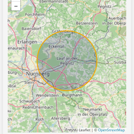
−
Leaflet | ©
OpenStreetMap