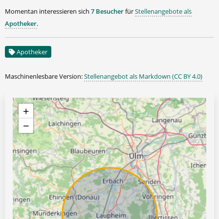
Momentan interessieren sich
7 Besucher
für
Stellenangebote als
Apotheker
.
Apotheker
Maschinenlesbare Version:
Stellenangebot als Markdown (CC BY 4.0)
+
−