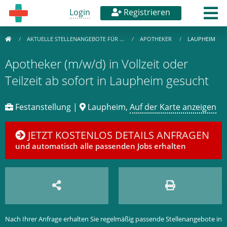
Login
Registrieren
AKTUELLE STELLENANGEBOTE FÜR …
APOTHEKER
LAUPHEIM
Apotheker (m/w/d) in Vollzeit oder
Teilzeit ab sofort in Laupheim gesucht
Festanstellung |
Laupheim,
Auf der Karte anzeigen
JETZT KOSTENLOS DETAILS ANFRAGEN
und automatisch alle passenden Jobs erhalten
Nach Ihrer Anfrage erhalten Sie regelmäßig passende Stellenangebote in