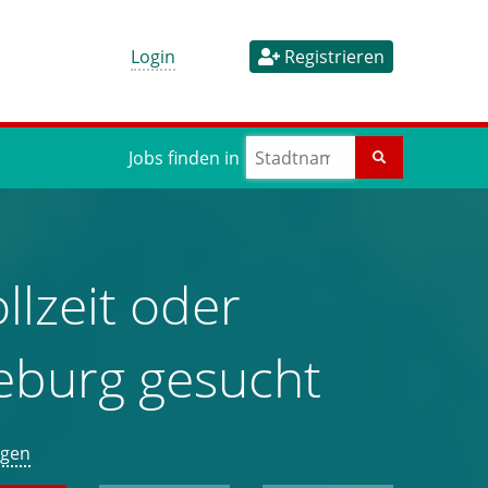
Login
Registrieren
Jobs finden in
llzeit oder
neburg gesucht
igen