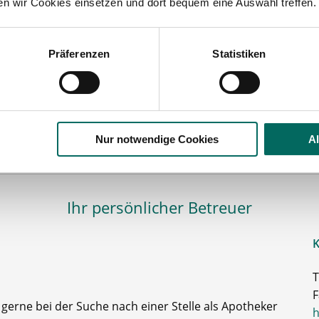
ten wir Cookies einsetzen und dort bequem eine Auswahl treffen.
Momentan interessieren sich
5 Besucher
für
Stellenangebote als
Apotheker
Präferenzen
Statistiken
eker
Lüneburg
lesbare Version:
Stellenangebot als Markdown (CC BY 4.0)
Nur notwendige Cookies
A
Ihr persönlicher Betreuer
K
T
F
e gerne bei der Suche nach einer Stelle als Apotheker
h