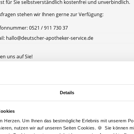
ist für Sie selbstverständlich kostenfrei und unverbindlich.
kfragen stehen wir Ihnen gerne zur Verfügung:
fonnummer: 0521 / 911 730 37
il: hallo@deutscher-apotheker-service.de
en uns auf Sie!
tscher Apotheker Service
ke Lüneburg
üneburg
Details
Cookies
Jetzt kostenlos Details anfragen
am Herzen. Um Ihnen das bestmögliche Erlebnis mit unserem Port
ieren, nutzen wir auf unseren Seiten Cookies. 🍪 Sie können mit