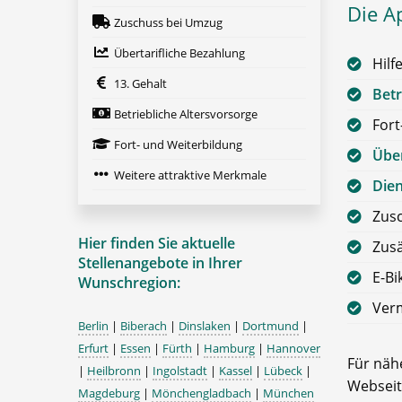
Die A
Zuschuss bei Umzug
Übertarifliche Bezahlung
Hilf
13. Gehalt
Betr
Betriebliche Altersvorsorge
Fort
Fort- und Weiterbildung
Über
Weitere attraktive Merkmale
Die
Zus
Hier finden Sie aktuelle
Zusä
Stellenangebote in Ihrer
E-Bi
Wunschregion:
Ver
Berlin
|
Biberach
|
Dinslaken
|
Dortmund
|
Erfurt
|
Essen
|
Fürth
|
Hamburg
|
Hannover
Für nähe
|
Heilbronn
|
Ingolstadt
|
Kassel
|
Lübeck
|
Webseit
Magdeburg
|
Mönchengladbach
|
München