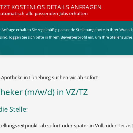
ETZT KOSTENLOS DETAILS ANFRAGEN
utomatisch alle passenden Jobs erhalten
 Anfrage erhalten Sie regelmäßig passende Stellenangebote in Ihrer Wunschr
 sind, loggen Sie sich bitte in Ihrem
Bewerberprofil
ein, um Ihre Stellensuche
e Apotheke in Lüneburg suchen wir ab sofort
heker (m/w/d) in VZ/TZ
ie Stelle:
tellungszeitpunkt: ab sofort oder später in Voll- oder Teilzei