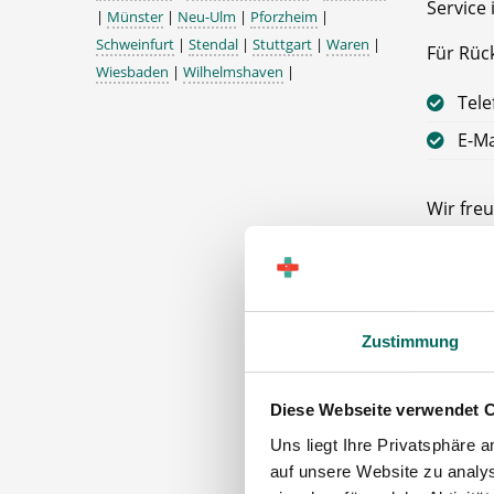
Service 
|
Münster
|
Neu-Ulm
|
Pforzheim
|
Schweinfurt
|
Stendal
|
Stuttgart
|
Waren
|
Für Rüc
Wiesbaden
|
Wilhelmshaven
|
Tele
E-Ma
Wir freu
Ihr Deu
Apothe
21335 L
Zustimmung
Diese Webseite verwendet 
Uns liegt Ihre Privatsphäre 
auf unsere Website zu analys