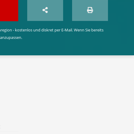
egion - kostenlos und diskret per E-Mail. Wenn Sie bereits
 anzupassen.
t