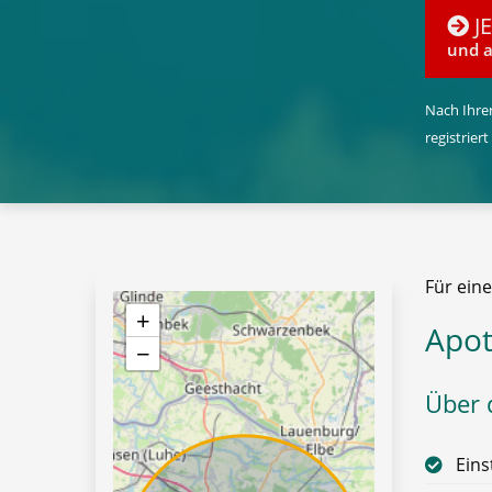
J
und a
Nach Ihrer
registriert
Für ein
+
Apot
−
Über d
Eins