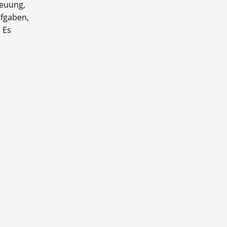
reuung,
ufgaben,
 Es