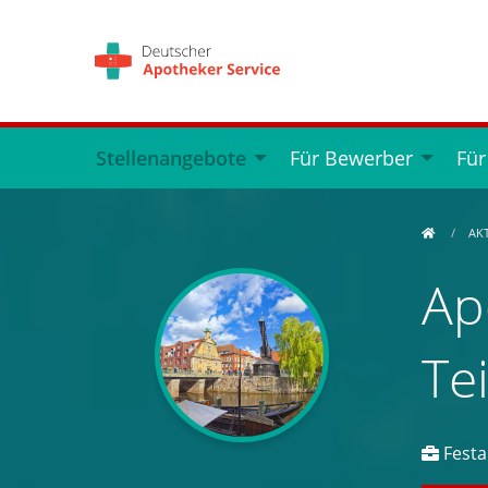
Stellenangebote
Für Bewerber
Für
AK
Ap
Te
Festan