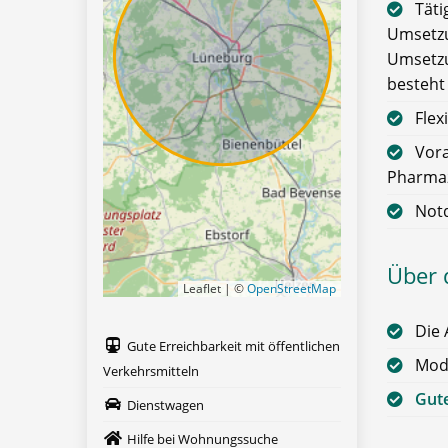
Täti
Umsetzu
Umsetzu
besteht 
Flex
Vora
Pharmaz
Notd
Über 
Leaflet | ©
OpenStreetMap
Die 
Gute Erreichbarkeit mit öffentlichen
Mod
Verkehrsmitteln
Gute
Dienstwagen
Hilfe bei Wohnungssuche