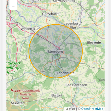
−
Leaflet | ©
OpenStreetMap