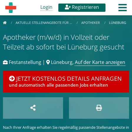
Login
Registrieren
AKTUELLE STELLENANGEBOTE FÜR …
APOTHEKER
LÜNEBURG
Apotheker (m/w/d) in Vollzeit oder
Teilzeit ab sofort bei Lüneburg gesucht
Festanstellung |
Lüneburg,
Auf der Karte anzeigen
JETZT KOSTENLOS DETAILS ANFRAGEN
und automatisch alle passenden Jobs erhalten
Nach Ihrer Anfrage erhalten Sie regelmäßig passende Stellenangebote in