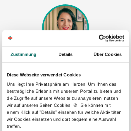
Zustimmung
Details
Über Cookies
Susanne Schwake-Karl
Ansprechpartnerin
Diese Webseite verwendet Cookies
Gerne unterstütze ich Sie bei Ihrer Suche nach einer
Uns liegt Ihre Privatsphäre am Herzen. Um Ihnen das
neuen Stelle als Apotheker (m|w|d), PKA oder PTA.
bestmögliche Erlebnis mit unserem Portal zu bieten und
Sie haben Fragen zu unseren Stellenanzeigen oder
die Zugriffe auf unsere Website zu analysieren, nutzen
dem Ablauf, nachdem Sie eine kostenlose
wir auf unseren Seiten Cookies. 🍪 Sie können mit
Stellenanfrage abgesendet haben? Dann
einem Klick auf "Details" einsehen für welche Aktivitäten
kontaktieren Sie mich gerne.
wir Cookies einsetzen und dort bequem eine Auswahl
treffen.