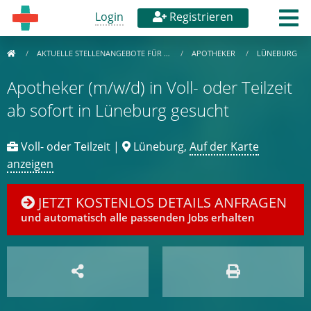
Login
Registrieren
AKTUELLE STELLENANGEBOTE FÜR …
APOTHEKER
LÜNEBURG
Apotheker (m/w/d) in Voll- oder Teilzeit
ab sofort in Lüneburg gesucht
Voll- oder Teilzeit |
Lüneburg,
Auf der Karte
anzeigen
JETZT KOSTENLOS DETAILS ANFRAGEN
und automatisch alle passenden Jobs erhalten