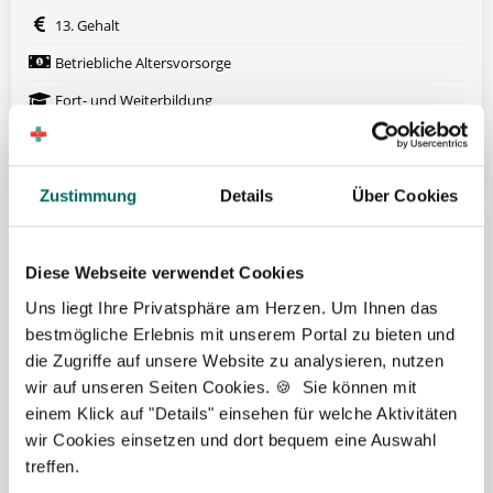
13. Gehalt
Betriebliche Altersvorsorge
Fort- und Weiterbildung
Weitere attraktive Merkmale
Zustimmung
Details
Über Cookies
Hier finden Sie aktuelle Stellenangebote in Ihrer
Wunschregion:
Diese Webseite verwendet Cookies
Berlin
|
Biberach
|
Dinslaken
|
Dortmund
|
Erfurt
|
Essen
|
Fürth
|
Uns liegt Ihre Privatsphäre am Herzen. Um Ihnen das
Hamburg
|
Hannover
|
Heilbronn
|
Ingolstadt
|
Kassel
|
Lübeck
|
bestmögliche Erlebnis mit unserem Portal zu bieten und
Magdeburg
|
Mönchengladbach
|
München
|
Münster
|
Neu-Ulm
|
die Zugriffe auf unsere Website zu analysieren, nutzen
Pforzheim
|
Schweinfurt
|
Stendal
|
Stuttgart
|
Waren
|
Wiesbaden
|
wir auf unseren Seiten Cookies. 🍪 Sie können mit
Wilhelmshaven
|
einem Klick auf "Details" einsehen für welche Aktivitäten
wir Cookies einsetzen und dort bequem eine Auswahl
treffen.