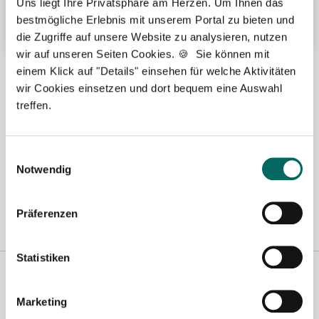
Uns liegt Ihre Privatsphäre am Herzen. Um Ihnen das
Weitere attraktive Merkmale
bestmögliche Erlebnis mit unserem Portal zu bieten und
die Zugriffe auf unsere Website zu analysieren, nutzen
wir auf unseren Seiten Cookies. 🍪 Sie können mit
Hier finden Sie aktuelle Stellenangebote in Ihrer
einem Klick auf "Details" einsehen für welche Aktivitäten
Wunschregion:
wir Cookies einsetzen und dort bequem eine Auswahl
treffen.
Berlin
|
Biberach
|
Dinslaken
|
Dortmund
|
Erfurt
|
Essen
|
Fürth
|
Hamburg
|
Hannover
|
Heilbronn
|
Ingolstadt
|
Kassel
|
Konstanz
|
Einwilligungsauswahl
Lübeck
|
Magdeburg
|
Mönchengladbach
|
München
|
Münster
|
Neu-
Notwendig
Ulm
|
Pforzheim
|
Schweinfurt
|
Stendal
|
Stuttgart
|
Waren
|
Wiesbaden
|
Wilhelmshaven
|
Präferenzen
Statistiken
Marketing