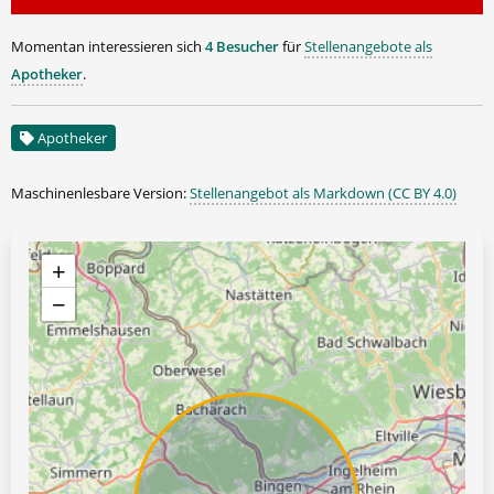
Momentan interessieren sich
4 Besucher
für
Stellenangebote als
Apotheker
.
Apotheker
Maschinenlesbare Version:
Stellenangebot als Markdown (CC BY 4.0)
+
−