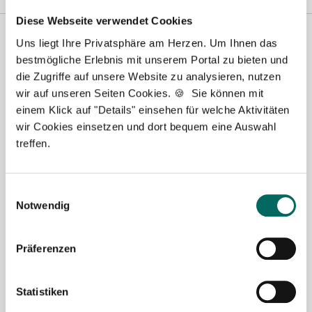
Diese Webseite verwendet Cookies
Uns liegt Ihre Privatsphäre am Herzen. Um Ihnen das
bestmögliche Erlebnis mit unserem Portal zu bieten und
die Zugriffe auf unsere Website zu analysieren, nutzen
wir auf unseren Seiten Cookies. 🍪 Sie können mit
einem Klick auf "Details" einsehen für welche Aktivitäten
wir Cookies einsetzen und dort bequem eine Auswahl
treffen.
Jasmin Siebeck - Teamleitung
Ansprechpartnerin
Einwilligungsauswahl
Notwendig
Lassen Sie mich Ihnen bei der Stellensuche helfen.
Gemeinsam finden wir eine passende Apotheke, in
der Sie als Apotheker (m|w|d), PTA oder PKA das
Präferenzen
Team erweitern können. Bei Fragen stehe ich Ihnen
gerne persönlich zur Seite.
Statistiken