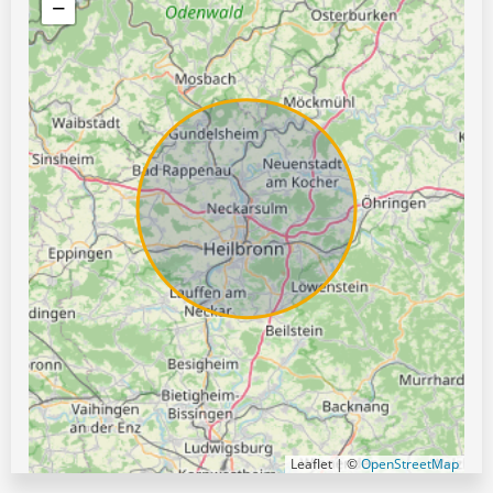
−
Leaflet | ©
OpenStreetMap