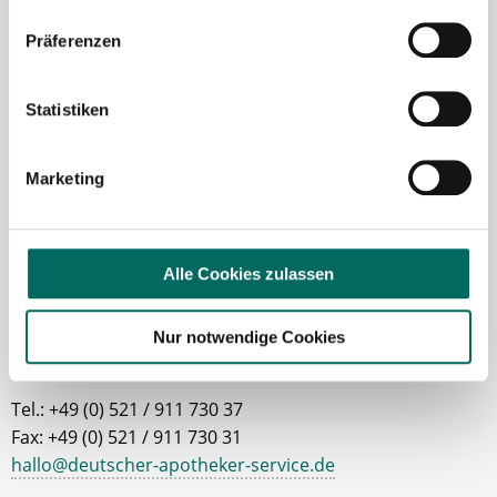
Robert Braun
Präferenzen
Ansprechpartner
Statistiken
Ich unterstütze Sie gerne bei der Suche nach einer
Stelle als Apotheker (m|w|d), PTA oder PKA. Bei
Fragen zu unseren Stellenangeboten oder zum
Marketing
Ablauf nach Ihrer kostenlosen Stellenanfrage
melden Sie sich gern.
Alle Cookies zulassen
Jetzt zur kostenlosen Stellenanfrage
Nur notwendige Cookies
Kontakt
Tel.: +49 (0) 521 / 911 730 37
Fax: +49 (0) 521 / 911 730 31
hallo@deutscher-apotheker-service.de