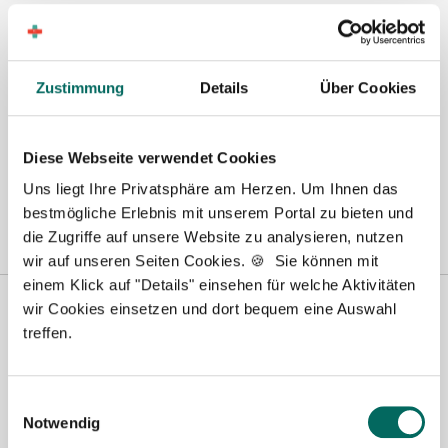
Hier finden Sie aktuelle Stellenangebote in Ihrer
Wunschregion:
Zustimmung
Details
Über Cookies
Berlin
|
Biberach
|
Dinslaken
|
Dortmund
|
Erfurt
|
Essen
|
Fürth
|
Hamburg
|
Hannover
|
Heilbronn
|
Ingolstadt
|
Kassel
|
Lübeck
|
Magdeburg
|
Mönchengladbach
|
München
|
Münster
|
Neu-Ulm
|
Diese Webseite verwendet Cookies
Pforzheim
|
Schweinfurt
|
Stendal
|
Stuttgart
|
Waren
|
Wiesbaden
|
Uns liegt Ihre Privatsphäre am Herzen. Um Ihnen das
Wilhelmshaven
|
bestmögliche Erlebnis mit unserem Portal zu bieten und
die Zugriffe auf unsere Website zu analysieren, nutzen
wir auf unseren Seiten Cookies. 🍪 Sie können mit
einem Klick auf "Details" einsehen für welche Aktivitäten
wir Cookies einsetzen und dort bequem eine Auswahl
treffen.
Einwilligungsauswahl
Notwendig