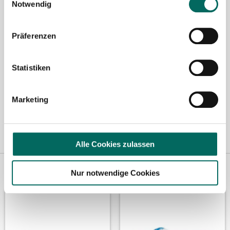
Notwendig
Fax: +49 (0) 521 / 911 730 31
hallo@deutscher-apotheker-service.de
Präferenzen
Statistiken
Marketing
Alle Cookies zulassen
Vertreten in
Wir fördern
Nur notwendige Cookies