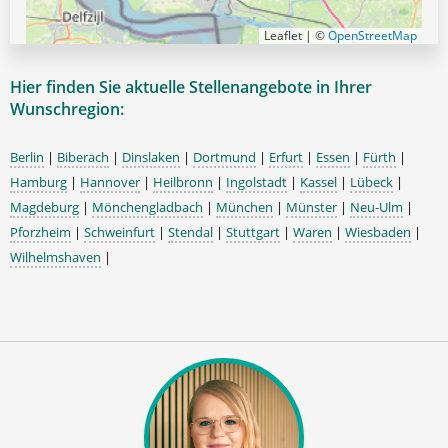
Leaflet | ©
OpenStreetMap
Hier finden Sie aktuelle Stellenangebote in Ihrer
Wunschregion:
Berlin
|
Biberach
|
Dinslaken
|
Dortmund
|
Erfurt
|
Essen
|
Fürth
|
Hamburg
|
Hannover
|
Heilbronn
|
Ingolstadt
|
Kassel
|
Lübeck
|
Magdeburg
|
Mönchengladbach
|
München
|
Münster
|
Neu-Ulm
|
Pforzheim
|
Schweinfurt
|
Stendal
|
Stuttgart
|
Waren
|
Wiesbaden
|
Wilhelmshaven
|