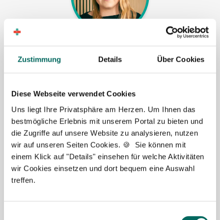
Jasmin Siebeck - Teamleitung
Zustimmung
Details
Über Cookies
Ansprechpartnerin
Lassen Sie mich Ihnen bei der Stellensuche helfen.
Diese Webseite verwendet Cookies
Gemeinsam finden wir eine passende Apotheke, in
Uns liegt Ihre Privatsphäre am Herzen. Um Ihnen das
der Sie als Apotheker (m|w|d), PTA oder PKA das
bestmögliche Erlebnis mit unserem Portal zu bieten und
Team erweitern können. Bei Fragen stehe ich Ihnen
die Zugriffe auf unsere Website zu analysieren, nutzen
gerne persönlich zur Seite.
wir auf unseren Seiten Cookies. 🍪 Sie können mit
einem Klick auf "Details" einsehen für welche Aktivitäten
Jetzt zur kostenlosen Stellenanfrage
wir Cookies einsetzen und dort bequem eine Auswahl
treffen.
Kontakt
Tel.: +49 (0) 521 / 911 730 37
Einwilligungsauswahl