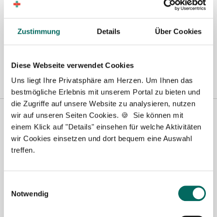
Berlin
|
Biberach
|
Dinslaken
|
Dortmund
|
Erfurt
|
Essen
|
Fürth
|
Hamburg
|
Hannover
|
Heilbronn
|
Ingolstadt
|
Kassel
|
Lübeck
|
Zustimmung
Details
Über Cookies
Magdeburg
|
Mönchengladbach
|
München
|
Münster
|
Neu-Ulm
|
Pforzheim
|
Schweinfurt
|
Stendal
|
Stuttgart
|
Waren
|
Wiesbaden
|
Wilhelmshaven
|
Diese Webseite verwendet Cookies
Uns liegt Ihre Privatsphäre am Herzen. Um Ihnen das
bestmögliche Erlebnis mit unserem Portal zu bieten und
die Zugriffe auf unsere Website zu analysieren, nutzen
wir auf unseren Seiten Cookies. 🍪 Sie können mit
einem Klick auf "Details" einsehen für welche Aktivitäten
wir Cookies einsetzen und dort bequem eine Auswahl
treffen.
Einwilligungsauswahl
Susanne Schwake-Karl
Notwendig
Ansprechpartnerin