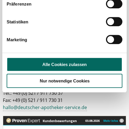
Präferenzen
Gerne unterstütze ich Sie bei Ihrer Suche nach einer
neuen Stelle als Apotheker (m|w|d), PKA oder PTA.
Statistiken
Sie haben Fragen zu unseren Stellenanzeigen oder
dem Ablauf, nachdem Sie eine kostenlose
Stellenanfrage abgesendet haben? Dann
Marketing
kontaktieren Sie mich gerne.
Jetzt zur kostenlosen Stellenanfrage
Alle Cookies zulassen
Kontakt
Nur notwendige Cookies
Tel.: +49 (0) 521 / 911 730 37
Fax: +49 (0) 521 / 911 730 31
hallo@deutscher-apotheker-service.de