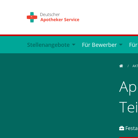
Stellenangebote
Für Bewerber
Für
AK
Ap
Te
Festan