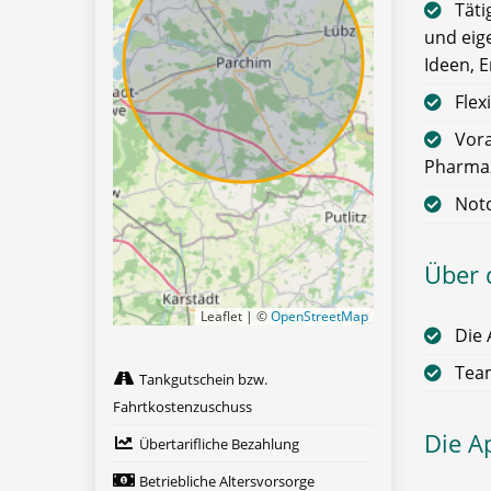
Täti
und eig
Ideen, 
Flex
Vora
Pharmaz
Not
Über 
Leaflet | ©
OpenStreetMap
Die 
Team
Tankgutschein bzw.
Fahrtkostenzuschuss
Die A
Übertarifliche Bezahlung
Betriebliche Altersvorsorge