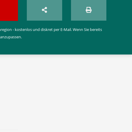
egion - kostenlos und diskret per E-Mail. Wenn Sie bereits
 anzupassen.