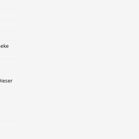
heke
ieser