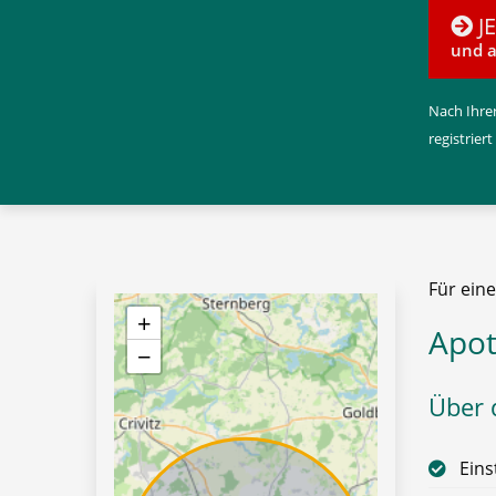
J
und a
Nach Ihrer
registriert
Für ein
+
Apot
−
Über d
Eins