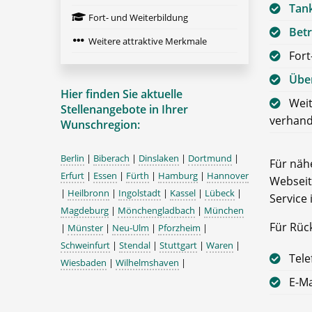
Tan
Fort- und Weiterbildung
Betr
Weitere attraktive Merkmale
Fort
Über
Hier finden Sie aktuelle
Weit
Stellenangebote in Ihrer
verhand
Wunschregion:
Berlin
|
Biberach
|
Dinslaken
|
Dortmund
|
Für nähe
Erfurt
|
Essen
|
Fürth
|
Hamburg
|
Hannover
Webseit
|
Heilbronn
|
Ingolstadt
|
Kassel
|
Lübeck
|
Service 
Magdeburg
|
Mönchengladbach
|
München
Für Rüc
|
Münster
|
Neu-Ulm
|
Pforzheim
|
Schweinfurt
|
Stendal
|
Stuttgart
|
Waren
|
Tele
Wiesbaden
|
Wilhelmshaven
|
E-Ma