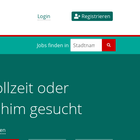
Login
Registrieren
Jobs finden in
llzeit oder
rchim gesucht
gen