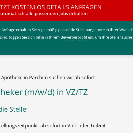
ETZT KOSTENLOS DETAILS ANFRAGEN
utomatisch alle passenden Jobs erhalten
 Anfrage erhalten Sie regelmäßig passende Stellenangebote in Ihrer Wunschr
 sind, loggen Sie sich bitte in Ihrem
Bewerberprofil
ein, um Ihre Stellensuche
e Apotheke in Parchim suchen wir ab sofort
heker (m/w/d) in VZ/TZ
ie Stelle:
tellungszeitpunkt: ab sofort in Voll- oder Teilzeit