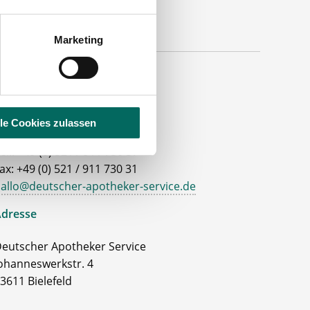
Marketing
ontakt
lle Cookies zulassen
el.: +49 (0) 521 / 911 730 37
ax: +49 (0) 521 / 911 730 31
allo@deutscher-apotheker-service.de
dresse
eutscher Apotheker Service
ohanneswerkstr. 4
3611 Bielefeld