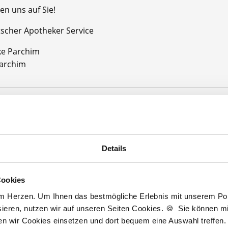
en uns auf Sie!
tscher Apotheker Service
e Parchim
archim
Jetzt kostenlos Details anfragen
Momentan interessieren sich
3 Besucher
für
Stellenangebote als
Apotheker
Details
Cookies
eker
Parchim
am Herzen. Um Ihnen das bestmögliche Erlebnis mit unserem Port
ieren, nutzen wir auf unseren Seiten Cookies. 🍪 Sie können mit
lesbare Version:
Stellenangebot als Markdown (CC BY 4.0)
ten wir Cookies einsetzen und dort bequem eine Auswahl treffen.