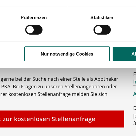
Präferenzen
Statistiken
Ihr persönlicher Betreuer
K
Nur notwendige Cookies
A
T
F
e gerne bei der Suche nach einer Stelle als Apotheker
h
 PKA. Bei Fragen zu unseren Stellenangeboten oder
A
rer kostenlosen Stellenanfrage melden Sie sich
D
J
t zur kostenlosen Stellenanfrage
3