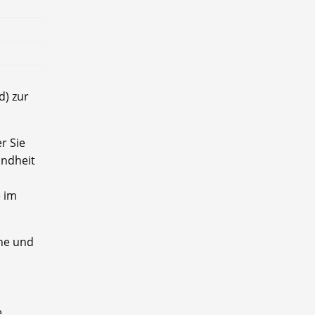
d) zur
r Sie
undheit
e im
he und
e