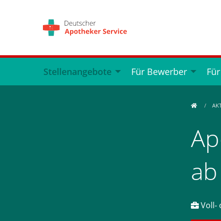
Stellenangebote
Für Bewerber
Für
AK
Ap
ab
Voll- 