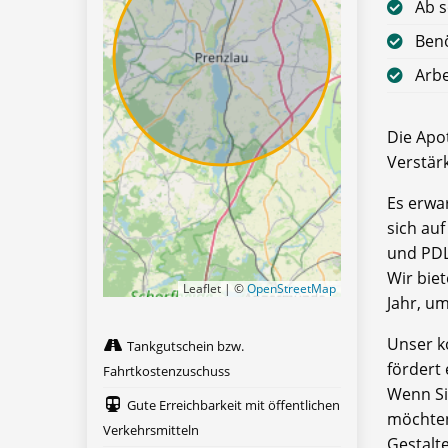
Ab s
Benö
Arbe
Die Apo
Verstär
Es erwar
sich au
und PDL
Wir bie
Leaflet | ©
OpenStreetMap
Jahr, u
Unser k
Tankgutschein bzw.
fördert
Fahrtkostenzuschuss
Wenn Si
Gute Erreichbarkeit mit öffentlichen
möchten
Verkehrsmitteln
Gestalt