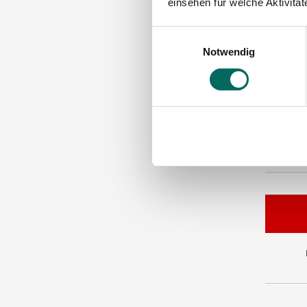
einsehen für welche Aktivitä
Betr
Einwilligungsauswahl
Bitte s
Notwendig
VORAUS
DEUTSC
Apothek
17291 P