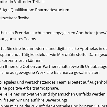
ofort in Voll- oder Teilzeit
tigte Qualifikation: Pharmaziestudium
itszeiten: flexibel
theke in Prenzlau sucht einen engagierten Apotheker (m/w/
kung unseres Teams.
tet Sie eine hochmoderne und digitalisierte Apotheke, in de
f spannende Tätigkeitsfelder wie Mikronährstoffe, Darmges
 konzentrieren können.
ten Ihnen die Option zur Partnerschaft sowie 36 Urlaubstag
m eine ausgewogene Work-Life-Balance zu gewährleisten.
ollegiales und wertschätzendes Team arbeitet auf Augenhö
 eine positive Arbeitsatmosphäre.
e Teil eines innovativen und dynamischen Umfelds werden
, freuen wir uns auf Ihre Bewerbung!
en Sie mit uns die Zukunft der Apotheke und bringen Sie Ihr