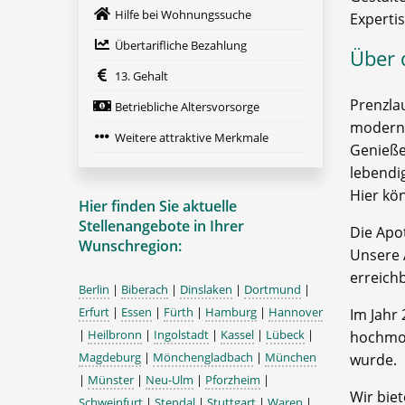
Hilfe bei Wohnungssuche
Expertis
Übertarifliche Bezahlung
Über 
13. Gehalt
Prenzlau
Betriebliche Altersvorsorge
modern
Weitere attraktive Merkmale
Genießen
lebendi
Hier kö
Hier finden Sie aktuelle
Stellenangebote in Ihrer
Die Apo
Wunschregion:
Unsere 
erreichb
Berlin
|
Biberach
|
Dinslaken
|
Dortmund
|
Erfurt
|
Essen
|
Fürth
|
Hamburg
|
Hannover
Im Jahr 
|
Heilbronn
|
Ingolstadt
|
Kassel
|
Lübeck
|
hochmod
Magdeburg
|
Mönchengladbach
|
München
wurde.
|
Münster
|
Neu-Ulm
|
Pforzheim
|
Wir biet
Schweinfurt
|
Stendal
|
Stuttgart
|
Waren
|