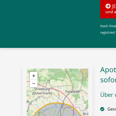
J
und a
Nach Ihrer
registriert
Apot
+
sofo
−
Über d
Gesu