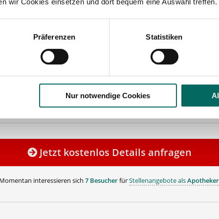
ten wir Cookies einsetzen und dort bequem eine Auswahl treffen.
iebliche Altersvorsorge
ehen Sie von Bewerbungen per Post oder E-Mail ab.
Präferenzen
Statistiken
SETZUNG FÜR EINE BEWERBUNG BEI UNSEREN KUNDEN I
HE APPROBATION
e Prenzlau
Nur notwendige Cookies
A
renzlau
Jetzt kostenlos Details anfragen
Momentan interessieren sich
7 Besucher
für
Stellenangebote als
Apotheker