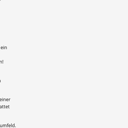
 ein
n!
n
einer
ttet
sumfeld.