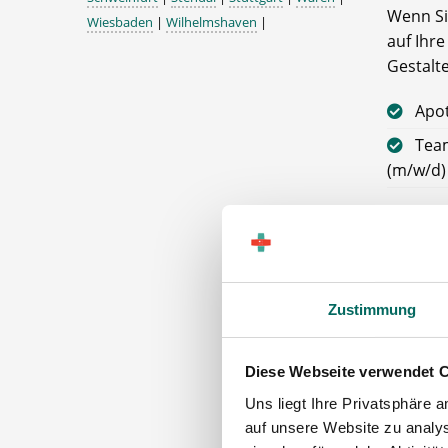
Wenn Si
Wiesbaden
|
Wilhelmshaven
|
auf Ihr
Gestalt
Apo
Team
(m/w/d)
Die A
Über
Zustimmung
13. 
Tan
Diese Webseite verwendet 
Gute
Uns liegt Ihre Privatsphäre 
Hilf
auf unsere Website zu analys