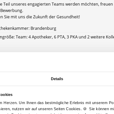
e Teil unseres engagierten Teams werden möchten, freuen 
e Bewerbung.
en Sie mit uns die Zukunft der Gesundheit!
thekenkammer: Brandenburg
größe: Team: 4 Apotheker, 6 PTA, 3 PKA und 2 weitere Kol
potheke bietet Ihnen:
tarifliche Bezahlung
Details
Gehalt
kgutschein
/Fahrtkostenzuschuss
Cookies
 Erreichbarkeit
mit öffentl. Verkehrsmitteln
am Herzen. Um Ihnen das bestmögliche Erlebnis mit unserem Port
e bei der
Wohnungssuche
ieren, nutzen wir auf unseren Seiten Cookies. 🍪 Sie können mit