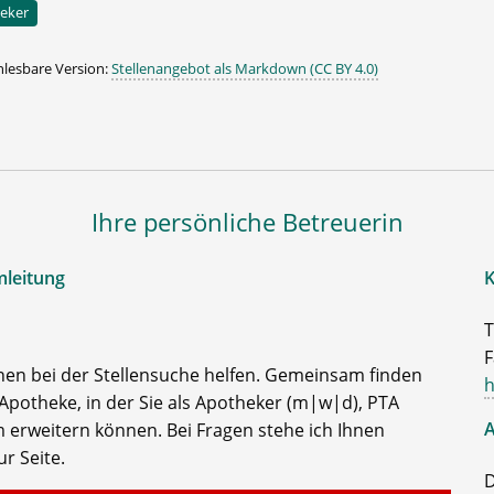
eker
lesbare Version:
Stellenangebot als Markdown (CC BY 4.0)
Ihre persönliche Betreuerin
mleitung
K
T
F
nen bei der Stellensuche helfen. Gemeinsam finden
h
Apotheke, in der Sie als Apotheker (m|w|d), PTA
A
 erweitern können. Bei Fragen stehe ich Ihnen
r Seite.
D