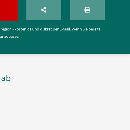
egion - kostenlos und diskret per E-Mail. Wenn Sie bereits
 anzupassen.
 ab