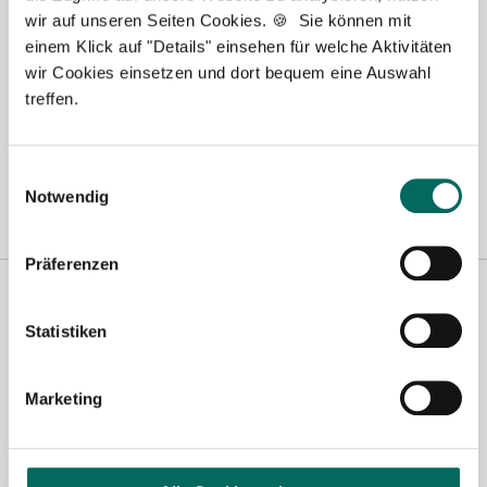
Wunschregion:
wir auf unseren Seiten Cookies. 🍪 Sie können mit
einem Klick auf "Details" einsehen für welche Aktivitäten
Berlin
|
Biberach
|
Dinslaken
|
Dortmund
|
Erfurt
|
Essen
|
Fürth
|
wir Cookies einsetzen und dort bequem eine Auswahl
Hamburg
|
Hannover
|
Heilbronn
|
Ingolstadt
|
Kassel
|
Lübeck
|
treffen.
Magdeburg
|
Mönchengladbach
|
München
|
Münster
|
Neu-Ulm
|
Pforzheim
|
Schweinfurt
|
Stendal
|
Stuttgart
|
Waren
|
Wiesbaden
|
Wilhelmshaven
|
Einwilligungsauswahl
Notwendig
Präferenzen
Statistiken
Marketing
Jasmin Siebeck - Teamleitung