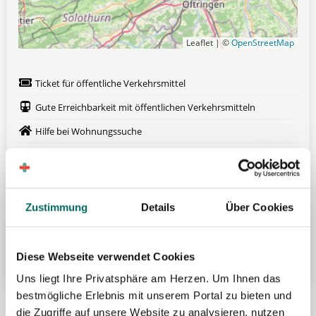
Leaflet | ©
OpenStreetMap
Ticket für öffentliche Verkehrsmittel
Gute Erreichbarkeit mit öffentlichen Verkehrsmitteln
Hilfe bei Wohnungssuche
Übertarifliche Bezahlung
13. Gehalt
Betriebliche Altersvorsorge
Zustimmung
Details
Über Cookies
Fort- und Weiterbildung
Weitere attraktive Merkmale
Diese Webseite verwendet Cookies
Uns liegt Ihre Privatsphäre am Herzen. Um Ihnen das
bestmögliche Erlebnis mit unserem Portal zu bieten und
Hier finden Sie aktuelle Stellenangebote in Ihrer
die Zugriffe auf unsere Website zu analysieren, nutzen