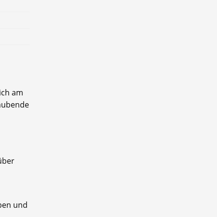
ich am
raubende
über
aben und