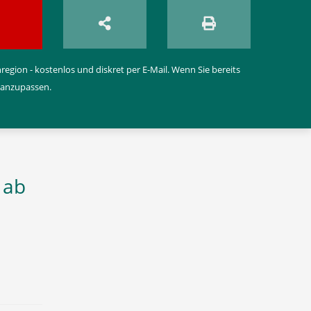
egion - kostenlos und diskret per E-Mail. Wenn Sie bereits
 anzupassen.
 ab