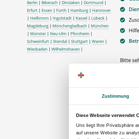
Berlin
|
Biberach
|
Dinslaken
|
Dortmund
|
Die
Erfurt
|
Essen
|
Fürth
|
Hamburg
|
Hannover
|
Heilbronn
|
Ingolstadt
|
Kassel
|
Lübeck
|
Zus
Magdeburg
|
Mönchengladbach
|
München
Hilf
|
Münster
|
Neu-Ulm
|
Pforzheim
|
Betr
Schweinfurt
|
Stendal
|
Stuttgart
|
Waren
|
Wiesbaden
|
Wilhelmshaven
|
Bitte s
VORAUS
DEUTSC
Apothek
Zustimmung
07922 S
Diese Webseite verwendet 
Uns liegt Ihre Privatsphäre 
auf unsere Website zu analys