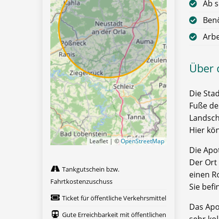
Ab s
Benö
Arbe
Über 
Die Sta
Fuße de
Landsch
Hier kö
Leaflet | ©
OpenStreetMap
Die Apot
Der Ort
Tankgutschein bzw.
einen R
Fahrtkostenzuschuss
Sie befi
Ticket für öffentliche Verkehrsmittel
Das Apo
Gute Erreichbarkeit mit öffentlichen