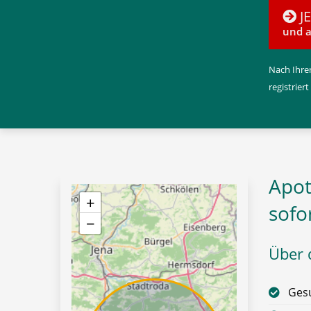
J
und a
Nach Ihrer
registriert
Apot
+
sofo
−
Über d
Gesu