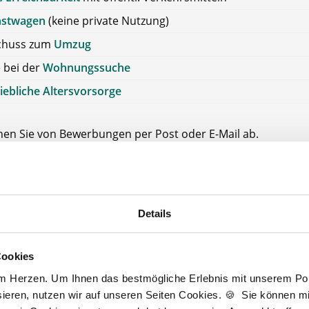
nstwagen
(keine private Nutzung)
chuss zum
Umzug
e bei der
Wohnungssuche
iebliche Altersvorsorge
ehen Sie von Bewerbungen per Post oder E-Mail ab.
SETZUNG FÜR EINE BEWERBUNG BEI UNSEREN KUNDEN I
HE APPROBATION
e Saale-Orla-Kreis
Details
aale-Orla-Kreis
Cookies
am Herzen. Um Ihnen das bestmögliche Erlebnis mit unserem Port
Jetzt kostenlos Details anfragen
ieren, nutzen wir auf unseren Seiten Cookies. 🍪 Sie können mit