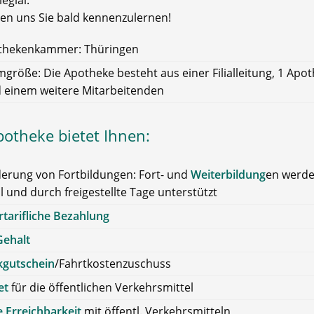
legial.
uen uns Sie bald kennenzulernen!
thekenkammer: Thüringen
größe: Die Apotheke besteht aus einer Filialleitung, 1 Apot
 einem weitere Mitarbeitenden
potheke bietet Ihnen:
erung von Fortbildungen: Fort- und
Weiterbildung
en werd
ll und durch freigestellte Tage unterstützt
tarifliche Bezahlung
Gehalt
kgutschein
/Fahrtkostenzuschuss
et
für die öffentlichen Verkehrsmittel
 Erreichbarkeit
mit öffentl. Verkehrsmitteln