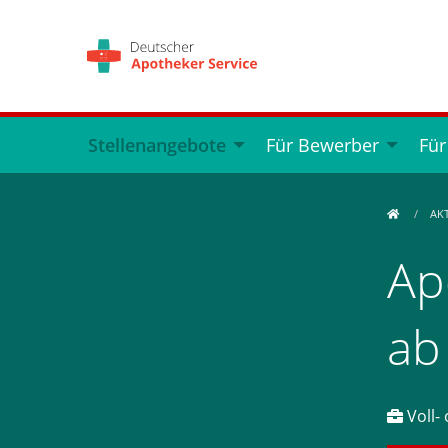
Stellenangebote
Für Bewerber
Für
AK
Ap
ab
Voll- 