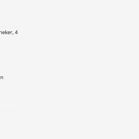
heker, 4
en