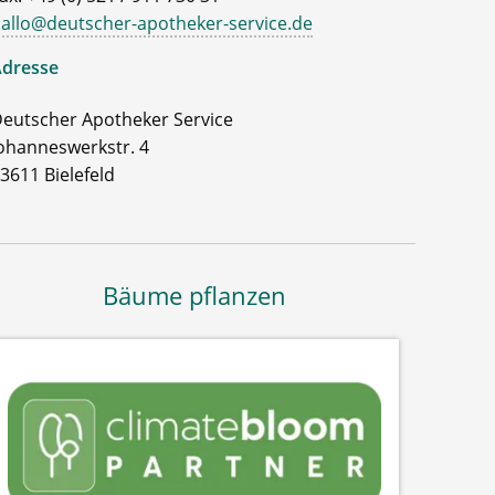
allo@deutscher-apotheker-service.de
dresse
eutscher Apotheker Service
ohanneswerkstr. 4
3611 Bielefeld
Bäume pflanzen