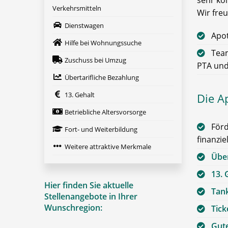
sehr kol
Verkehrsmitteln
Wir fre
Dienstwagen
Apo
Hilfe bei Wohnungssuche
Team
Zuschuss bei Umzug
PTA und
Übertarifliche Bezahlung
13. Gehalt
Die A
Betriebliche Altersvorsorge
Förd
Fort- und Weiterbildung
finanzie
Weitere attraktive Merkmale
Über
13. 
Hier finden Sie aktuelle
Tan
Stellenangebote in Ihrer
Wunschregion:
Tick
Gute