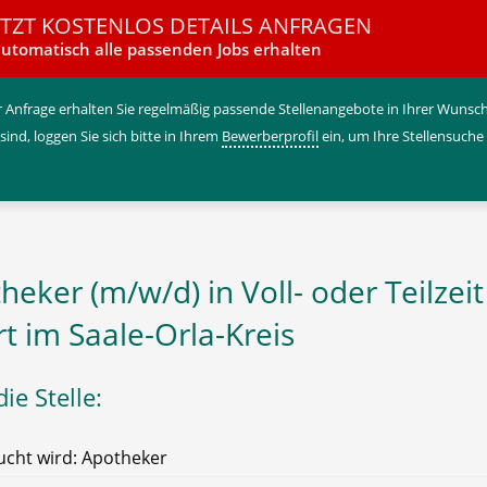
ETZT KOSTENLOS DETAILS ANFRAGEN
utomatisch alle passenden Jobs erhalten
 Anfrage erhalten Sie regelmäßig passende Stellenangebote in Ihrer Wunschr
 sind, loggen Sie sich bitte in Ihrem
Bewerberprofil
ein, um Ihre Stellensuche
heker (m/w/d) in Voll- oder Teilzeit
rt im Saale-Orla-Kreis
ie Stelle:
cht wird: Apotheker