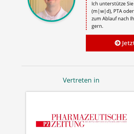
Ich unterstütze Si
(m|w|d), PTA oder
zum Ablauf nach Ih
gern.
Jetz
Vertreten in