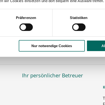
ten wir Cookies einsetzen und dort bequem eine Auswahl treffen.
Momentan interessieren sich
4 Besucher
für
Stellenangebote als
Apotheker
Präferenzen
Statistiken
eker
Saale-Orla-Kreis
lesbare Version:
Stellenangebot als Markdown (CC BY 4.0)
Nur notwendige Cookies
A
Ihr persönlicher Betreuer
K
T
F