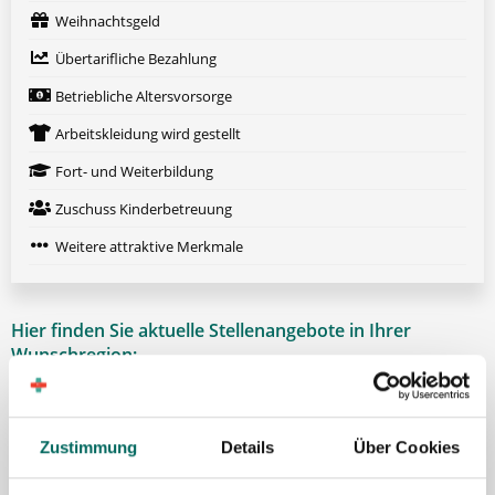
Weihnachtsgeld
Übertarifliche Bezahlung
Betriebliche Altersvorsorge
Arbeitskleidung wird gestellt
Fort- und Weiterbildung
Zuschuss Kinderbetreuung
Weitere attraktive Merkmale
Hier finden Sie aktuelle Stellenangebote in Ihrer
Wunschregion:
Berlin
|
Biberach
|
Dinslaken
|
Dortmund
|
Erfurt
|
Essen
|
Fürth
|
Hamburg
|
Hannover
|
Heilbronn
|
Ingolstadt
|
Kassel
|
Lübeck
|
Zustimmung
Details
Über Cookies
Magdeburg
|
Mönchengladbach
|
München
|
Münster
|
Neu-Ulm
|
Pforzheim
|
Schweinfurt
|
Stendal
|
Stuttgart
|
Waren
|
Wiesbaden
|