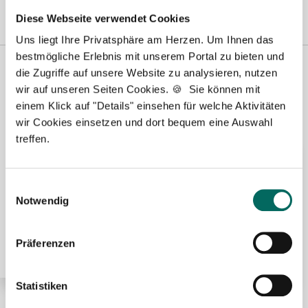
Wilhelmshaven
|
Diese Webseite verwendet Cookies
Uns liegt Ihre Privatsphäre am Herzen. Um Ihnen das
bestmögliche Erlebnis mit unserem Portal zu bieten und
Premium-Stellenangebote in der
die Zugriffe auf unsere Website zu analysieren, nutzen
Region Schwäbisch Hall:
wir auf unseren Seiten Cookies. 🍪 Sie können mit
einem Klick auf "Details" einsehen für welche Aktivitäten
wir Cookies einsetzen und dort bequem eine Auswahl
treffen.
🌟 PREMIUM-STELLENANGEBOT 🌟
Einwilligungsauswahl
Apotheker (m/w/d) in Voll- oder Teilzeit ab sofort in
Notwendig
Künzelsau
Präferenzen
Statistiken