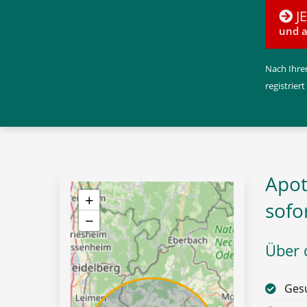
J
und a
Nach Ihrer
registriert
Apot
+
sofo
−
Über d
Gesu