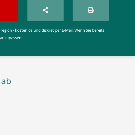
egion - kostenlos und diskret per E-Mail. Wenn Sie bereits
 anzupassen.
 ab