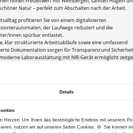
einen hohen Freizeitwert mit Weinbergen, sanften Hügeln u
chöner Natur – perfekt zum Abschalten nach der Arbeit.
tsalltag profitieren Sie von einem digitalisierten
ionierautomaten, der Laufwege reduziert und die
ter/innen spürbar entlastet.
te, klar strukturierte Arbeitsabläufe sowie eine umfassend
isierte Dokumentation sorgen für Transparenz und Sicherheit
moderne Laborausstattung mit NIR-Gerät ermöglicht zeit
ises Arbeiten. Zusätzlich bieten wir spezialisierte Leistunge
d Lymphtranche an.
ie sich auf ein herzliches, professionelles Team, welches
nhalt, Qualität und Serviceorientierung lebt und Ihre fach
Details
ung aktiv unterstützt.
en Wert auf Mitgestaltung, moderne Arbeitszeiten, gegenseit
Cookies
ätzung und ein Umfeld, in dem Arbeiten Freude macht und
am Herzen. Um Ihnen das bestmögliche Erlebnis mit unserem Port
tige Perspektiven bietet.
ieren, nutzen wir auf unseren Seiten Cookies. 🍪 Sie können mit