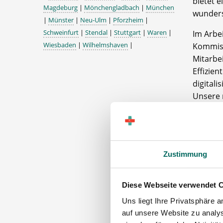
bietet 
Magdeburg
|
Mönchengladbach
|
München
wunders
|
Münster
|
Neu-Ulm
|
Pforzheim
|
Schweinfurt
|
Stendal
|
Stuttgart
|
Waren
|
Im Arbei
Wiesbaden
|
Wilhelmshaven
|
Kommiss
Mitarbei
Effizien
digital
Unsere 
und präz
IHHT un
Freuen S
Zusamme
Zustimmung
Entwickl
Wir leg
Diese Webseite verwendet 
Wertsch
Uns liegt Ihre Privatsphäre 
langfris
auf unsere Website zu analys