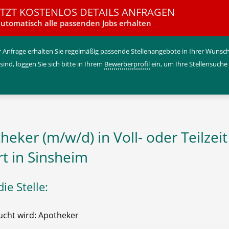
ETZT KOSTENLOS DETAILS ANFRAGEN
utomatisch alle passenden Jobs erhalten
 Anfrage erhalten Sie regelmäßig passende Stellenangebote in Ihrer Wunschr
 sind, loggen Sie sich bitte in Ihrem
Bewerberprofil
ein, um Ihre Stellensuche
heker (m/w/d) in Voll- oder Teilzeit
rt in Sinsheim
ie Stelle:
cht wird: Apotheker