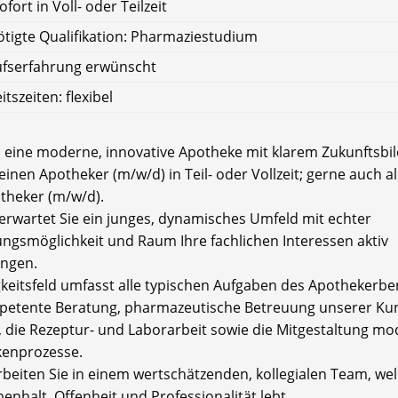
ofort in Voll- oder Teilzeit
tigte Qualifikation: Pharmaziestudium
ufserfahrung erwünscht
itszeiten: flexibel
d eine moderne, innovative Apotheke mit klarem Zukunftsbi
inen Apotheker (m/w/d) in Teil- oder Vollzeit; gerne auch al
otheker (m/w/d).
 erwartet Sie ein junges, dynamisches Umfeld mit echter
ungsmöglichkeit und Raum Ihre fachlichen Interessen aktiv
ingen.
igkeitsfeld umfasst alle typischen Aufgaben des Apothekerbe
petente Beratung, pharmazeutische Betreuung unserer K
, die Rezeptur- und Laborarbeit sowie die Mitgestaltung m
enprozesse.
rbeiten Sie in einem wertschätzenden, kollegialen Team, we
nhalt, Offenheit und Professionalität lebt.