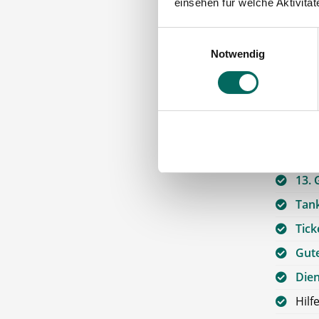
einsehen für welche Aktivitä
Apo
Team
Einwilligungsauswahl
Notwendig
Die A
Förd
die Apo
Über
13. 
Tan
Tick
Gute
Die
Hilf