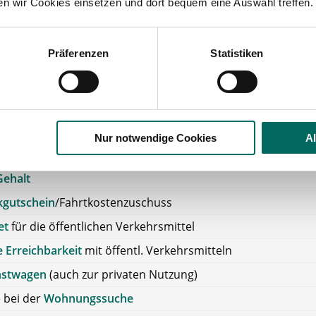
ten wir Cookies einsetzen und dort bequem eine Auswahl treffen.
thekenkammer: Baden-Württemberg
größe: Team: 2 Apotheker, 3 PTA und 1 PKA
Präferenzen
Statistiken
potheke bietet Ihnen:
erung von Fortbildungen: sind möglich und werden finanzie
theke untersützt
Nur notwendige Cookies
A
tarifliche Bezahlung
Gehalt
kgutschein
/Fahrtkostenzuschuss
et
für die öffentlichen Verkehrsmittel
 Erreichbarkeit
mit öffentl. Verkehrsmitteln
nstwagen
(auch zur privaten Nutzung)
e bei der
Wohnungssuche