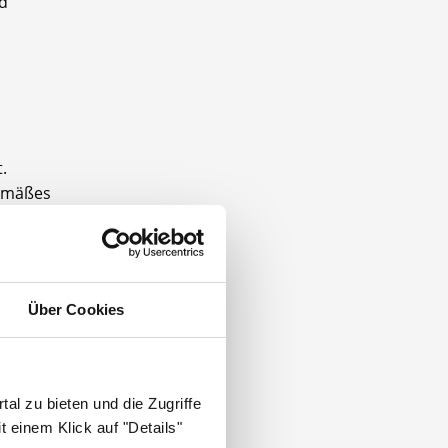
nd
.
gemäßes
n wie
liche
Über Cookies
ige
al zu bieten und die Zugriffe
 einem Klick auf "Details"