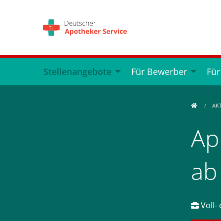
Stellenangebote
Für Bewerber
Für
AK
Ap
ab
Voll- 