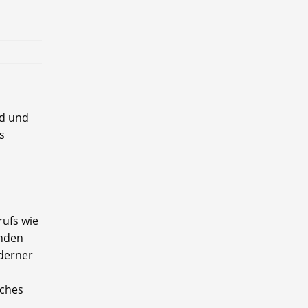
ld und
s
rufs wie
unden
oderner
lches