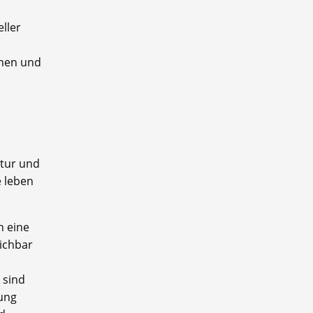
ller
hmen und
ktur und
e leben
h eine
eichbar
 sind
ung