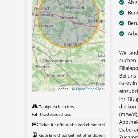
Ab s
Benö
Ber
Arbe
Wir sin
suchen e
Filialap
Bei uns
Gestalt
Leaflet | ©
OpenStreetMap
einzubr
Ihr Tät
die kom
Tankgutschein bzw.
(m/w/d)
Fahrtkostenzuschuss
Apothek
Ticket für öffentliche Verkehrsmittel
Dabei a
Gute Erreichbarkeit mit öffentlichen
Zusamme