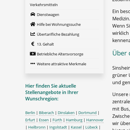
Verkehrsmitteln
Ein bes
Dienstwagen
Medizin
Hilfe bei Wohnungssuche
Wenn Si
wirklic
Übertarifliche Bezahlung
kennenz
13. Gehalt
Über 
Betriebliche Altersvorsorge
Weitere attraktive Merkmale
Sinshei
grüner 
und gen
Hier finden Sie aktuelle
Stellenangebote in Ihrer
Unsere 
Wunschregion:
zentrale
mit Bus
Berlin
|
Biberach
|
Dinslaken
|
Dortmund
|
Zwische
Erfurt
|
Essen
|
Fürth
|
Hamburg
|
Hannover
wir übe
|
Heilbronn
|
Ingolstadt
|
Kassel
|
Lübeck
|