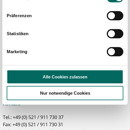
Susanne Schwake-Karl
Präferenzen
Ansprechpartnerin
Statistiken
Gerne unterstütze ich Sie bei Ihrer Suche nach einer
neuen Stelle als Apotheker (m|w|d), PKA oder PTA.
Sie haben Fragen zu unseren Stellenanzeigen oder
Marketing
dem Ablauf, nachdem Sie eine kostenlose
Stellenanfrage abgesendet haben? Dann
kontaktieren Sie mich gerne.
Alle Cookies zulassen
Jetzt zur kostenlosen Stellenanfrage
Nur notwendige Cookies
Kontakt
Tel.: +49 (0) 521 / 911 730 37
Fax: +49 (0) 521 / 911 730 31