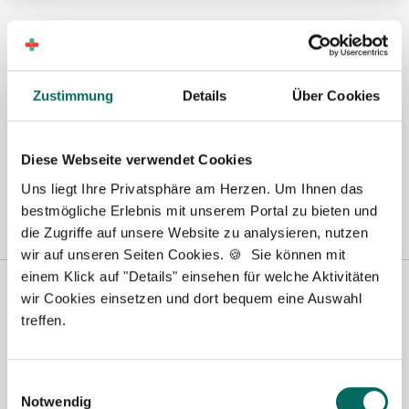
Hier finden Sie aktuelle Stellenangebote in Ihrer
Wunschregion:
Berlin
|
Biberach
|
Dinslaken
|
Dortmund
|
Erfurt
|
Essen
|
Fürth
|
Zustimmung
Details
Über Cookies
Hamburg
|
Hannover
|
Heilbronn
|
Ingolstadt
|
Kassel
|
Lübeck
|
Magdeburg
|
Mönchengladbach
|
München
|
Münster
|
Neu-Ulm
|
Pforzheim
|
Schweinfurt
|
Stendal
|
Stuttgart
|
Waren
|
Wiesbaden
|
Diese Webseite verwendet Cookies
Wilhelmshaven
|
Uns liegt Ihre Privatsphäre am Herzen. Um Ihnen das
bestmögliche Erlebnis mit unserem Portal zu bieten und
die Zugriffe auf unsere Website zu analysieren, nutzen
wir auf unseren Seiten Cookies. 🍪 Sie können mit
einem Klick auf "Details" einsehen für welche Aktivitäten
wir Cookies einsetzen und dort bequem eine Auswahl
treffen.
Einwilligungsauswahl
Notwendig