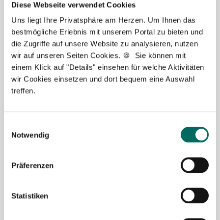
Diese Webseite verwendet Cookies
Uns liegt Ihre Privatsphäre am Herzen. Um Ihnen das
bestmögliche Erlebnis mit unserem Portal zu bieten und
die Zugriffe auf unsere Website zu analysieren, nutzen
wir auf unseren Seiten Cookies. 🍪 Sie können mit
einem Klick auf "Details" einsehen für welche Aktivitäten
wir Cookies einsetzen und dort bequem eine Auswahl
Robert Braun
treffen.
Ansprechpartner
Einwilligungsauswahl
Ich unterstütze Sie gerne bei der Suche nach einer
Notwendig
Stelle als Apotheker (m|w|d), PTA oder PKA. Bei
Fragen zu unseren Stellenangeboten oder zum
Ablauf nach Ihrer kostenlosen Stellenanfrage
Präferenzen
melden Sie sich gern.
Statistiken
Jetzt zur kostenlosen Stellenanfrage