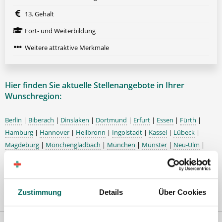
13. Gehalt
Fort- und Weiterbildung
Weitere attraktive Merkmale
Hier finden Sie aktuelle Stellenangebote in Ihrer
Wunschregion:
Berlin
|
Biberach
|
Dinslaken
|
Dortmund
|
Erfurt
|
Essen
|
Fürth
|
Hamburg
|
Hannover
|
Heilbronn
|
Ingolstadt
|
Kassel
|
Lübeck
|
Magdeburg
|
Mönchengladbach
|
München
|
Münster
|
Neu-Ulm
|
Pforzheim
|
Schweinfurt
|
Stendal
|
Stuttgart
|
Waren
|
Wiesbaden
|
Wilhelmshaven
|
Zustimmung
Details
Über Cookies