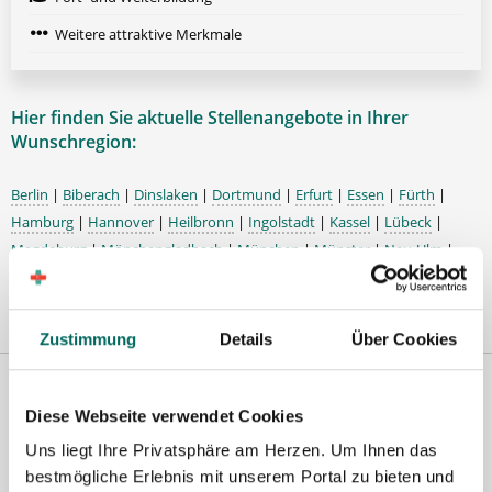
Weitere attraktive Merkmale
Hier finden Sie aktuelle Stellenangebote in Ihrer
Wunschregion:
Berlin
|
Biberach
|
Dinslaken
|
Dortmund
|
Erfurt
|
Essen
|
Fürth
|
Hamburg
|
Hannover
|
Heilbronn
|
Ingolstadt
|
Kassel
|
Lübeck
|
Magdeburg
|
Mönchengladbach
|
München
|
Münster
|
Neu-Ulm
|
Pforzheim
|
Schweinfurt
|
Stendal
|
Stuttgart
|
Waren
|
Wiesbaden
|
Wilhelmshaven
|
Zustimmung
Details
Über Cookies
Premium-Stellenangebote in der
Diese Webseite verwendet Cookies
Region Waren:
Uns liegt Ihre Privatsphäre am Herzen. Um Ihnen das
bestmögliche Erlebnis mit unserem Portal zu bieten und