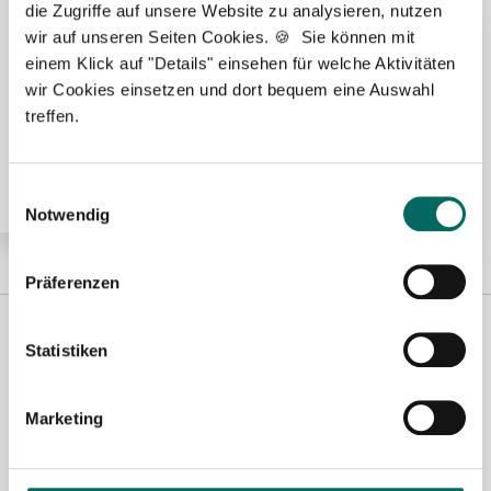
die Zugriffe auf unsere Website zu analysieren, nutzen
wir auf unseren Seiten Cookies. 🍪 Sie können mit
🌟 PREMIUM-STELLENANGEBOT 🌟
einem Klick auf "Details" einsehen für welche Aktivitäten
wir Cookies einsetzen und dort bequem eine Auswahl
Apotheker (m/w/d) in Voll- oder Teilzeit ab sofort in
Waren
treffen.
Einwilligungsauswahl
Notwendig
Präferenzen
Statistiken
Marketing