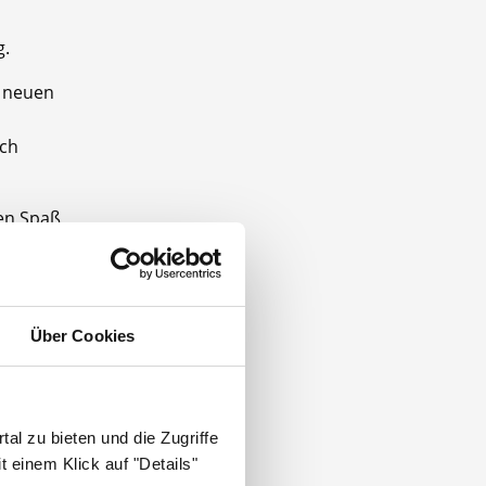
g.
e neuen
ich
nen Spaß
Über Cookies
und 2
al zu bieten und die Zugriffe
 einem Klick auf "Details"