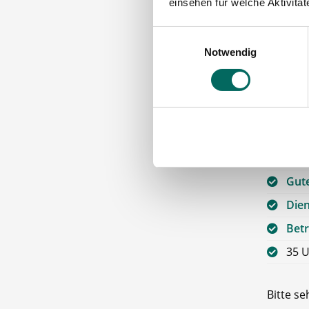
einsehen für welche Aktivitä
Förd
Einwilligungsauswahl
sowie m
Notwendig
individu
Wei
13. 
Tan
Tick
Gute
Die
Betr
35 U
Bitte s