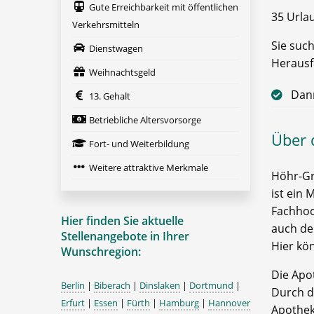
Gute Erreichbarkeit mit öffentlichen
35 Urla
Verkehrsmitteln
Sie suc
Dienstwagen
Herausf
Weihnachtsgeld
Dann
13. Gehalt
Betriebliche Altersvorsorge
Über 
Fort- und Weiterbildung
Weitere attraktive Merkmale
Höhr-Gr
ist ein
Fachhoc
Hier finden Sie aktuelle
auch de
Stellenangebote in Ihrer
Hier kö
Wunschregion:
Die Apot
Berlin
|
Biberach
|
Dinslaken
|
Dortmund
|
Durch d
Erfurt
|
Essen
|
Fürth
|
Hamburg
|
Hannover
Apothek