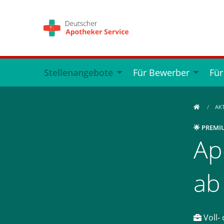
Stellenangebote
Für Bewerber
Für
AK
🌟 PREMI
Ap
ab
Voll- 