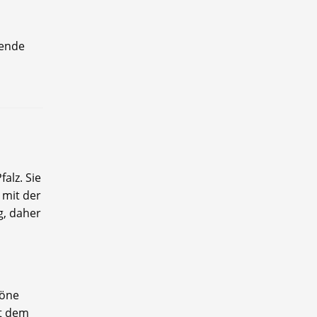
zende
alz. Sie
 mit der
g, daher
höne
it dem