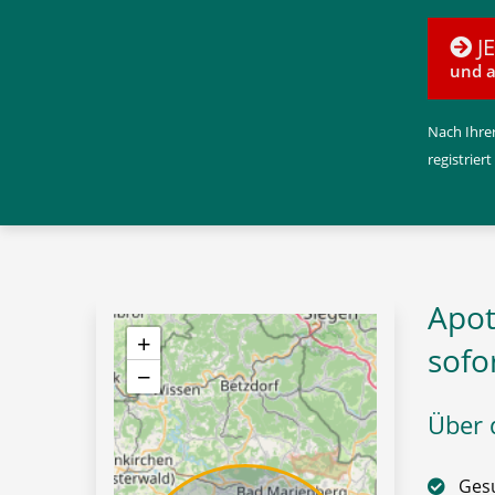
J
und a
Nach Ihrer
registriert
Apot
+
sofo
−
Über d
Gesu