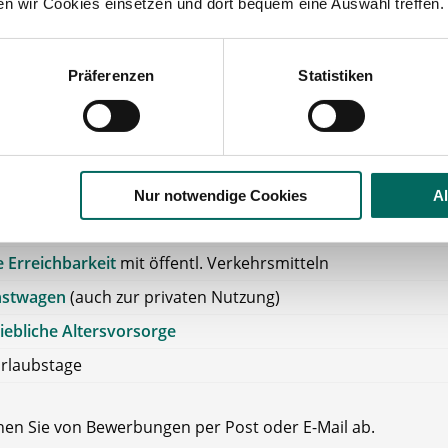
ten wir Cookies einsetzen und dort bequem eine Auswahl treffen.
erung von Fortbildungen: sind möglich und werden finanziel
it drei Weiterbildungstagen unterstützt. Schwerpunkte sind
Präferenzen
Statistiken
ell möglich.
hnachtsgeld
Gehalt
kgutschein
/Fahrtkostenzuschuss
Nur notwendige Cookies
A
et
für die öffentlichen Verkehrsmittel
 Erreichbarkeit
mit öffentl. Verkehrsmitteln
nstwagen
(auch zur privaten Nutzung)
iebliche Altersvorsorge
rlaubstage
ehen Sie von Bewerbungen per Post oder E-Mail ab.