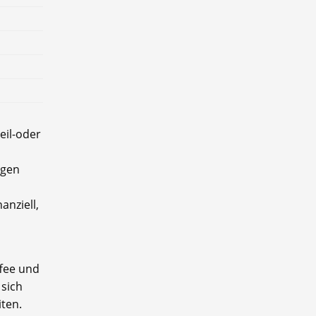
eil-oder
ngen
anziell,
ffee und
 sich
iten.