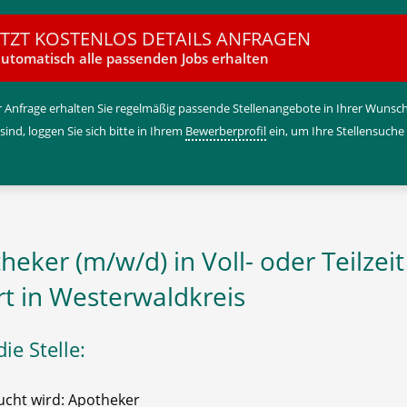
ETZT KOSTENLOS DETAILS ANFRAGEN
utomatisch alle passenden Jobs erhalten
 Anfrage erhalten Sie regelmäßig passende Stellenangebote in Ihrer Wunschr
 sind, loggen Sie sich bitte in Ihrem
Bewerberprofil
ein, um Ihre Stellensuche
heker (m/w/d) in Voll- oder Teilzeit
rt in Westerwaldkreis
ie Stelle:
cht wird: Apotheker