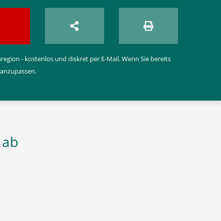
egion - kostenlos und diskret per E-Mail. Wenn Sie bereits
 anzupassen.
 ab