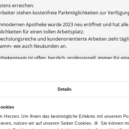
tens erreichen.
arbeiter stehen kostenfreie Parkmöglichkeiten zur Verfügun
hmodernen Apotheke wurde 2023 neu eröffnet und hat all
chkeiten für einen tollen Arbeitsplatz.
echslungsreiche und kundenorientierte Arbeiten zieht tägl
tamm- wie auch Neukunden an.
thekenteam ist offen, herzlich, professionell, immer für ei
 und sehr kollegial!
uen uns Sie bald kennenzulernen.
Details
thekenkammer: Rheinland-Pfalz
größe: Das Team besteht aus: 3 Apothekern, 3 PTA, 3 PKA 
n Kollegen/innen
Cookies
am Herzen. Um Ihnen das bestmögliche Erlebnis mit unserem Port
ieren, nutzen wir auf unseren Seiten Cookies. 🍪 Sie können mit
potheke bietet Ihnen: