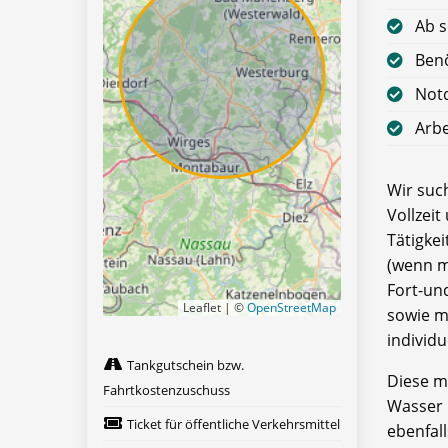
Ab s
Benö
Notd
Arbe
Wir suc
Vollzeit
Tätigke
(wenn m
Fort-u
Leaflet | ©
OpenStreetMap
sowie m
individu
Tankgutschein bzw.
Diese m
Fahrtkostenzuschuss
Wasser 
Ticket für öffentliche Verkehrsmittel
ebenfall