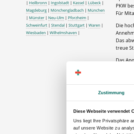
|
Heilbronn
|
Ingolstadt
|
Kassel
|
Lübeck
|
PKW bes
Magdeburg
|
Mönchengladbach
|
München
Für Mit
|
Münster
|
Neu-Ulm
|
Pforzheim
|
Die hoc
Schweinfurt
|
Stendal
|
Stuttgart
|
Waren
|
Annehmli
Wiesbaden
|
Wilhelmshaven
|
Das abw
treue S
Das Apo
zu haben
Wir fre
Zustimmung
Apo
Team
weitere
Diese Webseite verwendet 
Uns liegt Ihre Privatsphäre 
auf unsere Website zu analys
Die A