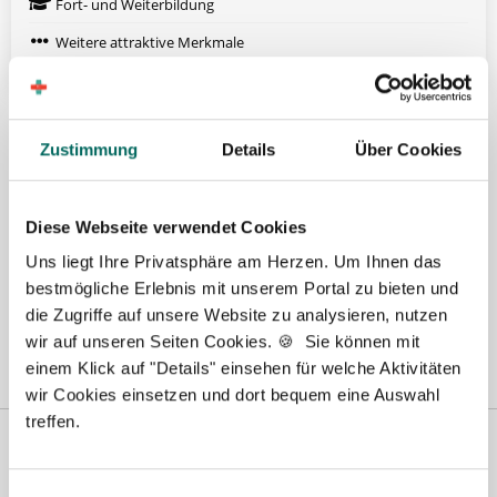
Fort- und Weiterbildung
Weitere attraktive Merkmale
Hier finden Sie aktuelle Stellenangebote in Ihrer
Wunschregion:
Zustimmung
Details
Über Cookies
Berlin
|
Biberach
|
Dinslaken
|
Dortmund
|
Erfurt
|
Essen
|
Fürth
|
Diese Webseite verwendet Cookies
Hamburg
|
Hannover
|
Heilbronn
|
Ingolstadt
|
Kassel
|
Lübeck
|
Magdeburg
|
Mönchengladbach
|
München
|
Münster
|
Neu-Ulm
|
Uns liegt Ihre Privatsphäre am Herzen. Um Ihnen das
Pforzheim
|
Schweinfurt
|
Stendal
|
Stuttgart
|
Waren
|
Wiesbaden
|
bestmögliche Erlebnis mit unserem Portal zu bieten und
Wilhelmshaven
|
die Zugriffe auf unsere Website zu analysieren, nutzen
wir auf unseren Seiten Cookies. 🍪 Sie können mit
einem Klick auf "Details" einsehen für welche Aktivitäten
wir Cookies einsetzen und dort bequem eine Auswahl
treffen.