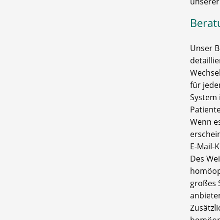
unserer 
Berat
Unser B
detaill
Wechsel
für jed
System 
Patiente
Wenn es
erschei
E-Mail-
Des Wei
homöopa
großes 
anbiete
Zusätzl