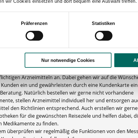
ten wir Cookies einsetzen und dort bequem eine Auswahl treffen.
latmosphäre für Patienten und Angestellte.
Apotheke wurde aufgrund ihrer besonderen Qualitätsstand
n Bereichen ausgezeichnet. Dies wird jährlich erneut überp
Präferenzen
Statistiken
önnen wir eine gute Qualität und fachgerechte Versorgung 
gewährleisten.
ung
Nur notwendige Cookies
A
tungsspektrum unserer Apotheke ist sehr vielfältig.
ten eine umfangreiche Arzneimittelberatung bei rezeptfreie
flichtigen Arzneimitteln an. Dabei gehen wir auf die Wünsch
 Kunden ein und gewährleisten durch eine Kundenkarte ein
 Beratung. Natürlich bestellen wir gerne nicht vorhandene
nte, stellen Arzneimittel individuell her und entsorgen auc
ttel den Richtlinien entsprechend. Auch erstellen wir gerne
otheken für die gewünschten Reiseziele und helfen dabei, d
en Medikamente zu finden.
m überprüfen wir regelmäßig die Funktionen von den Mes