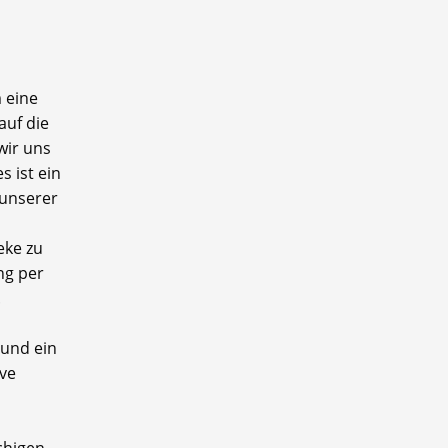
 eine
auf die
wir uns
 ist ein
 unserer
eke zu
ng per
.
 und ein
ive