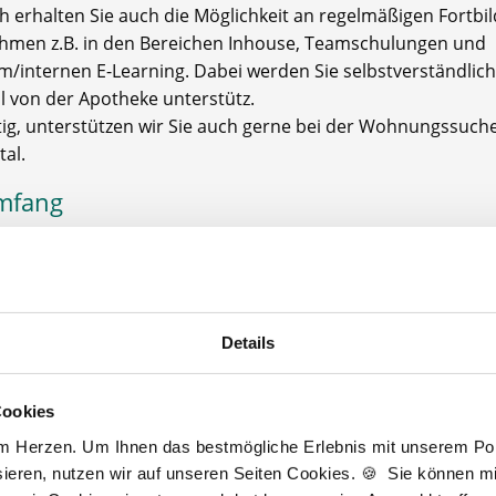
ch erhalten Sie auch die Möglichkeit an regelmäßigen Fortb
ehmen z.B. in den Bereichen Inhouse, Teamschulungen und
m/internen E-Learning. Dabei werden Sie selbstverständlich
ll von der Apotheke unterstütz.
ötig, unterstützen wir Sie auch gerne bei der Wohnungssuche
al.
mfang
le wird als Vollzeit angeboten mit möglichst 40 Stunden pr
itszeiten sind flexibel und individuell verhandelbar, sodass 
ten mit der Lösung zufrieden sind. Notdienste sollen ebenfal
mmen werden. Der Umfang wird nach Absprache mit dem 
Details
gt.
Cookies
attung
am Herzen. Um Ihnen das bestmögliche Erlebnis mit unserem Port
theke bietet eine moderne Ausstattung und eine
ieren, nutzen wir auf unseren Seiten Cookies. 🍪 Sie können mit