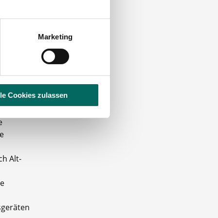
ards in
rüft,
Marketing
der
lle Cookies zulassen
n und
e
e
h Alt-
ie
sgeräten