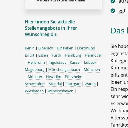
Weitere attraktive Merkmale
attr
ggf.
Hier finden Sie aktuelle
Stellenangebote in Ihrer
Das 
Wunschregion:
Sie habe
Berlin
|
Biberach
|
Dinslaken
|
Dortmund
|
eigenst
Erfurt
|
Essen
|
Fürth
|
Hamburg
|
Hannover
Kollegi
|
Heilbronn
|
Ingolstadt
|
Kassel
|
Lübeck
|
Kommuni
Magdeburg
|
Mönchengladbach
|
München
effizien
|
Münster
|
Neu-Ulm
|
Pforzheim
|
Ideen u
Schweinfurt
|
Stendal
|
Stuttgart
|
Waren
|
Ein res
Wiesbaden
|
Wilhelmshaven
|
sehr wic
Es erwar
Weihnac
Altersv
Fahrtko