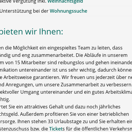
aktive Vergütung inkl.
Weihnachtsgeld
 Unterstützung bei der
Wohnungssuche
bieten wir Ihnen:
n die Möglichkeit ein eingespieltes Team zu leiten, dass
ändig und eng zusammenarbeitet. Die Abläufe in unserem
um von 15 Mitarbeiter sind reibungslos und gehen ineinande
kation untereinander ist uns sehr wichtig, dadurch könne
te Arbeitsweise garantieren. Wir freuen uns jederzeit über 
nd Anregungen, um unsere Zusammenarbeit zu verbessern
pektvoller Umgang untereinander und ein gutes Arbeitsklima
htig.
tet Sie ein attraktives Gehalt und dazu noch jährliches
htsgeld. Außerdem profitieren Sie von einer betrieblichen
orsorge. Ihnen stehen 33 Urlaubstage zu und Sie erhalten e
stenzuschuss bzw. die
Ticket
s für die öffentlichen Verkehrsm