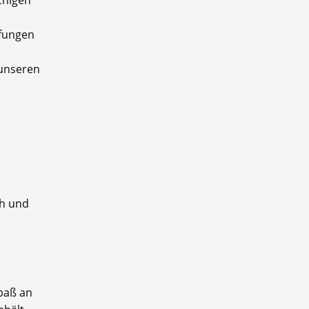
chigen
pfungen
 unseren
n
ch und
paß an