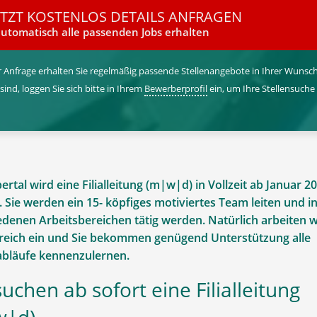
ETZT KOSTENLOS DETAILS ANFRAGEN
utomatisch alle passenden Jobs erhalten
 Anfrage erhalten Sie regelmäßig passende Stellenangebote in Ihrer Wunschr
 sind, loggen Sie sich bitte in Ihrem
Bewerberprofil
ein, um Ihre Stellensuche
rtal wird eine Filialleitung (m|w|d) in Vollzeit ab Januar 2
 Sie werden ein 15- köpfiges motiviertes Team leiten und i
edenen Arbeitsbereichen tätig werden. Natürlich arbeiten w
eich ein und Sie bekommen genügend Unterstützung alle
abläufe kennenzulernen.
suchen ab sofort eine Filialleitung