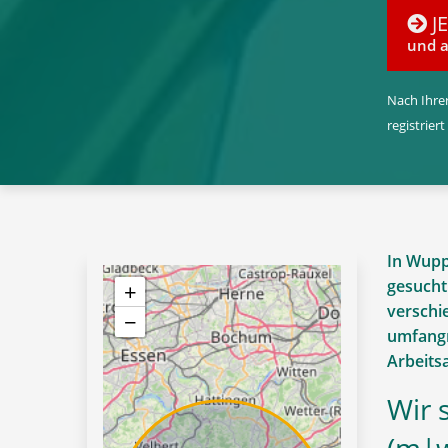
J
und a
Nach Ihrer
registriert
In Wuppe
gesucht.
+
verschi
−
umfangr
Arbeits
Wir 