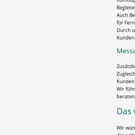
homöopa
Begleit
Auch Be
für Fer
Durch u
Kunden 
Mess
Zusätzl
Zugleic
Kunden
Wir füh
beraten
Das 
Wir wün