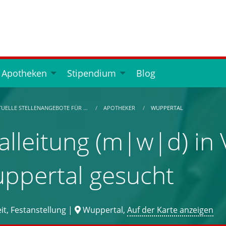
 Apotheken
Stipendium
Blog
TUELLE STELLENANGEBOTE FÜR …
APOTHEKER
WUPPERTAL
ialleitung (m|w|d) in V
ppertal gesucht
it, Festanstellung |
Wuppertal,
Auf der Karte anzeigen