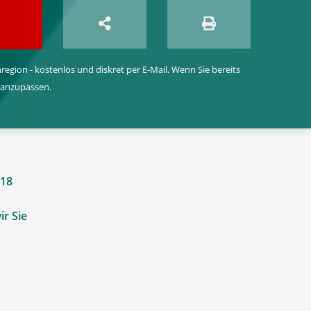
egion - kostenlos und diskret per E-Mail. Wenn Sie bereits
 anzupassen.
018
n
ir Sie