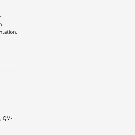
r
n
ntation.
r, QM-