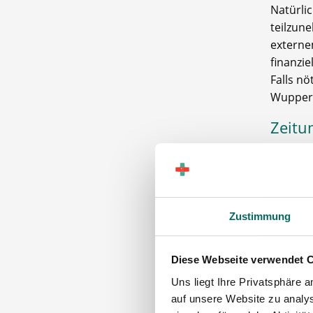
Natürli
teilzun
externe
finanzie
Falls n
Wuppert
Zeitu
Die Stel
Die Arbe
Beteilig
überno
Zustimmung
festgele
Diese Webseite verwendet 
Ausst
Uns liegt Ihre Privatsphäre 
Die Apo
auf unsere Website zu analys