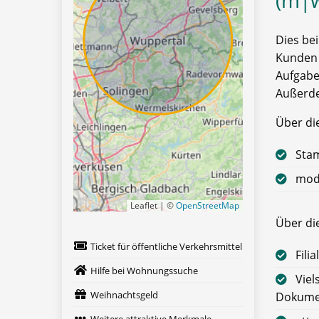
(m|
Dies be
Kunden 
Aufgabe
Außerde
Über di
Sta
mod
Leaflet | ©
OpenStreetMap
Über die
Ticket für öffentliche Verkehrsmittel
Fili
Hilfe bei Wohnungssuche
Viel
Weihnachtsgeld
Dokumen