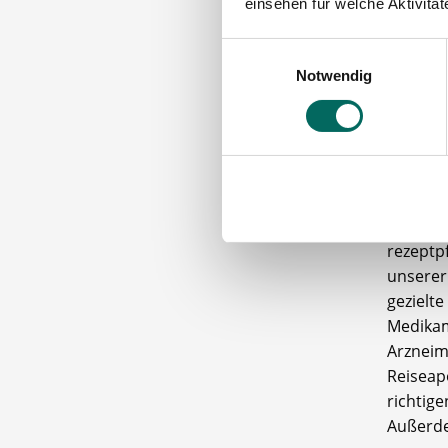
einsehen für welche Aktivitä
Wohlfüh
Unsere 
Einwilligungsauswahl
mehrere
Notwendig
somit k
Kunden 
Leist
Das Leis
Wir bie
rezeptp
unserer
gezielte
Medikame
Arzneimi
Reiseap
richtig
Außerde