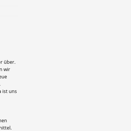
r über.
n wir
neue
.
 ist uns
inen
ittel.