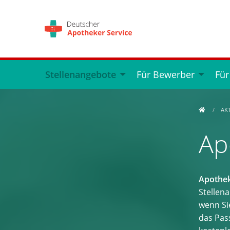
Stellenangebote
Für Bewerber
Für
AK
Ap
Apothek
Stellen
wenn Si
das Pass