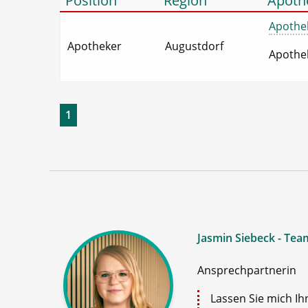
Position
Region
Apoth
Apothek
Apotheker
Augustdorf
Apothek
1
Jasmin Siebeck - Tea
Ansprechpartnerin
Lassen Sie mich Ih