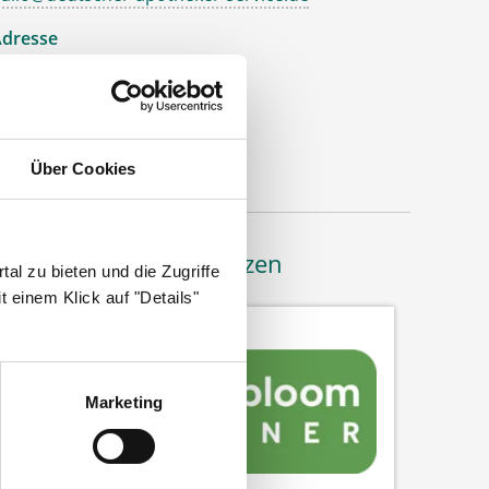
dresse
eutscher Apotheker Service
ohanneswerkstr. 4
3611 Bielefeld
Über Cookies
Bäume pflanzen
al zu bieten und die Zugriffe
 einem Klick auf "Details"
Marketing