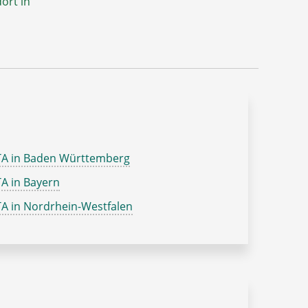
ort in
TA in Baden Württemberg
A in Bayern
A in Nordrhein-Westfalen