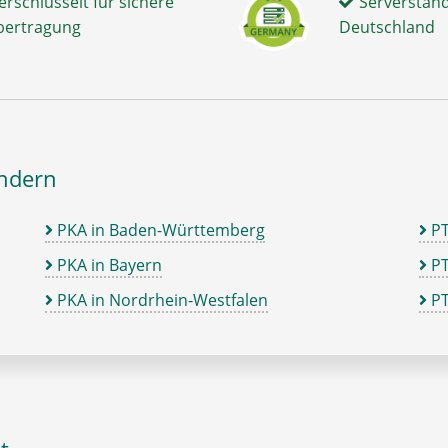
erschlüsselt für sichere
Serverstand
bertragung
Deutschland
ändern
PKA in Baden-Württemberg
P
PKA in Bayern
PT
PKA in Nordrhein-Westfalen
PT