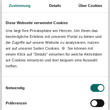
Stelle als Apotheker (m|w|d), PTA oder PKA. Bei
Zustimmung
Details
Über Cookies
Fragen zu unseren Stellenangeboten oder zum
Ablauf nach Ihrer kostenlosen Stellenanfrage
melden Sie sich gern.
Diese Webseite verwendet Cookies
Uns liegt Ihre Privatsphäre am Herzen. Um Ihnen das
Jetzt zur kostenlosen Stellenanfrage
bestmögliche Erlebnis mit unserem Portal zu bieten und
die Zugriffe auf unsere Website zu analysieren, nutzen
Kontakt
wir auf unseren Seiten Cookies. 🍪 Sie können mit
einem Klick auf "Details" einsehen für welche Aktivitäten
Tel.: +49 (0) 521 / 911 730 37
wir Cookies einsetzen und dort bequem eine Auswahl
Fax: +49 (0) 521 / 911 730 31
treffen.
hallo@deutscher-apotheker-service.de
Einwilligungsauswahl
Notwendig
Präferenzen