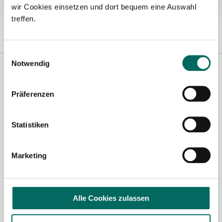
wir Cookies einsetzen und dort bequem eine Auswahl
treffen.
Einwilligungsauswahl
Notwendig
Präferenzen
Statistiken
Susanne Schwake-Karl
Marketing
Ansprechpartnerin
Gerne unterstütze ich Sie bei Ihrer Suche nach einer
Alle Cookies zulassen
neuen Stelle als Apotheker (m|w|d), PKA oder PTA.
Sie haben Fragen zu unseren Stellenanzeigen oder