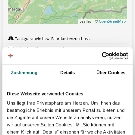
Leaflet | ©
OpenStreetMap
Tankgutschein bzw. Fahrtkostenzuschuss
Ticket für öffentliche Verkehrsmittel
Gute Erreichbarkeit mit öffentlichen Verkehrsmitteln
Dienstwagen
Zustimmung
Details
Über Cookies
Hilfe bei Wohnungssuche
Zuschuss bei Umzug
Diese Webseite verwendet Cookies
Übertarifliche Bezahlung
Uns liegt Ihre Privatsphäre am Herzen. Um Ihnen das
13. Gehalt
bestmögliche Erlebnis mit unserem Portal zu bieten und
die Zugriffe auf unsere Website zu analysieren, nutzen
Betriebliche Altersvorsorge
wir auf unseren Seiten Cookies. 🍪 Sie können mit
Weitere attraktive Merkmale
einem Klick auf "Details" einsehen für welche Aktivitäten