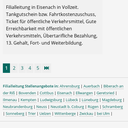
Filialleitung in Eisenach in Vollzeit.
Tankgutschein bzw. Fahrtkostenzuschuss,
Ticket für öffentliche Verkehrsmittel, Gute
Erreichbarkeit mit öffentlichen
Verkehrsmitteln, Übertarifliche Bezahlung,
13. Gehalt, Fort- und Weiterbildung.
1
2
3
4
5
Filialleitung Stellenangebote in:
Ahrensburg
|
Auerbach
|
Biberach an
der Riß
|
Bovenden
|
Cottbus
|
Eisenach
|
Ellwangen
|
Geretsried
|
Ilmenau
|
Kempten
|
Ludwigsburg
|
Lübeck
|
Lüneburg
|
Magdeburg
|
Neubrandenburg
|
Neuss
|
Neustadt b. Coburg
|
Rügen
|
Schramberg
|
Sonneberg
|
Trier
|
Uelzen
|
Wittenberge
|
Zwickau
|
bei Ulm
|