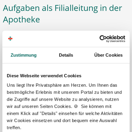
Aufgaben als Filialleitung in der
Apotheke
In Filialapotheken trägt die Filialleitung Verantwortung
für den laufenden Betrieb – in Abstimmung mit dem/der
Inhaber:in. Welche Entscheidungsspielräume bestehen,
Zustimmung
Details
Über Cookies
hängt vom jeweiligen Apothekenmodell und der
internen Aufgabenverteilung ab. Typischerweise
kommen zu den pharmazeutischen Tätigkeiten diese
Diese Webseite verwendet Cookies
Themen hinzu:
Uns liegt Ihre Privatsphäre am Herzen. Um Ihnen das
Team & Personal: Einarbeitung, Organisation,
bestmögliche Erlebnis mit unserem Portal zu bieten und
Kommunikation, ggf. Mitwirkung bei
die Zugriffe auf unsere Website zu analysieren, nutzen
Auswahl/Entwicklung
wir auf unseren Seiten Cookies. 🍪 Sie können mit
einem Klick auf "Details" einsehen für welche Aktivitäten
Organisation & Abläufe: Dienstplanung,
wir Cookies einsetzen und dort bequem eine Auswahl
Prozesssteuerung, Qualität im Tagesgeschäft
treffen.
Waren & Bestand: Warenwirtschaft, Lagerprozesse,