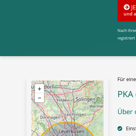
J
und a
Nach Ihrer
registriert
Für ein
+
PKA 
−
Über d
Eins