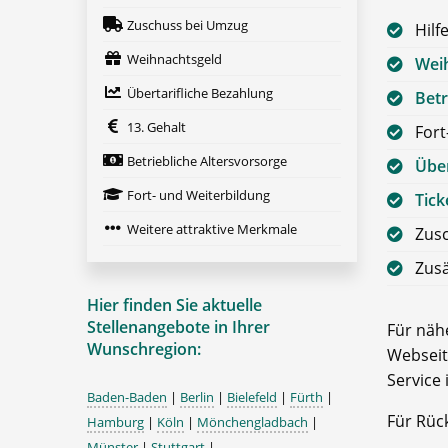
Zuschuss bei Umzug
Hilf
Weihnachtsgeld
Wei
Übertarifliche Bezahlung
Betr
13. Gehalt
Fort
Betriebliche Altersvorsorge
Über
Fort- und Weiterbildung
Tick
Weitere attraktive Merkmale
Zus
Zusä
Hier finden Sie aktuelle
Stellenangebote in Ihrer
Für nähe
Wunschregion:
Webseit
Service 
Baden-Baden
|
Berlin
|
Bielefeld
|
Fürth
|
Für Rüc
Hamburg
|
Köln
|
Mönchengladbach
|
Münster
|
Stuttgart
|