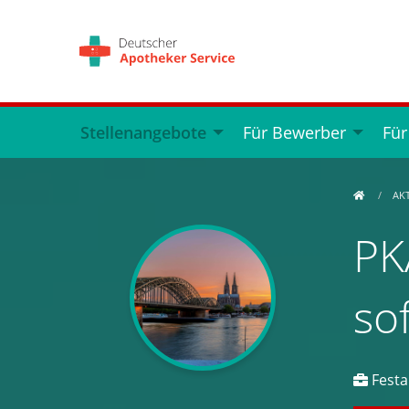
Stellenangebote
Für Bewerber
Für
AK
PK
so
Festan