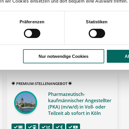
ten wir Cookies einsetzen und dort bequem eine Auswahl treffen.
Köln
Präferenzen
Statistiken
lesbare Version:
Stellenangebot als Markdown (CC BY 4.0)
 der Region Köln:
Nur notwendige Cookies
A
🌟 PREMIUM-STELLENANGEBOT 🌟
Pharmazeutisch-
kaufmännischer Angestellter
(PKA) (m/w/d) in Voll- oder
Teilzeit ab sofort in Köln