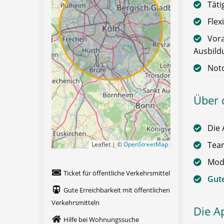
Täti
Flex
Vora
Ausbild
Notd
Über 
Die 
Team
Leaflet | ©
OpenStreetMap
Mode
Ticket für öffentliche Verkehrsmittel
Gute
Gute Erreichbarkeit mit öffentlichen
Verkehrsmitteln
Die A
Hilfe bei Wohnungssuche