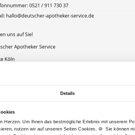
fonnummer: 0521 / 911 730 37
il: hallo@deutscher-apotheker-service.de
en uns auf Sie!
tscher Apotheker Service
e Köln
öln
Details
Jetzt kostenlos Details anfragen
Cookies
Momentan interessieren sich
6 Besucher
für
Stellenangebote als
PKA
.
am Herzen. Um Ihnen das bestmögliche Erlebnis mit unserem Port
ieren, nutzen wir auf unseren Seiten Cookies. 🍪 Sie können mit