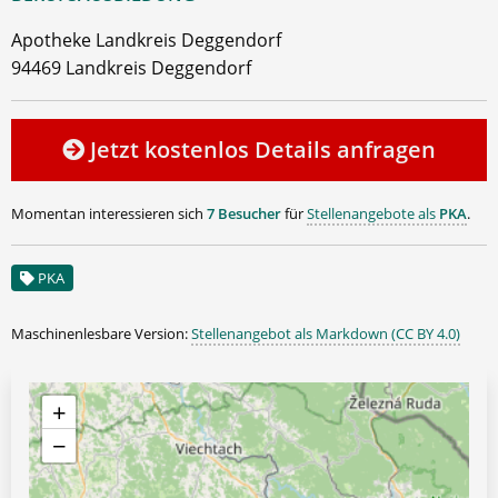
Apotheke Landkreis Deggendorf
94469 Landkreis Deggendorf
Jetzt kostenlos Details anfragen
Momentan interessieren sich
7 Besucher
für
Stellenangebote als
PKA
.
PKA
Maschinenlesbare Version:
Stellenangebot als Markdown (CC BY 4.0)
+
−