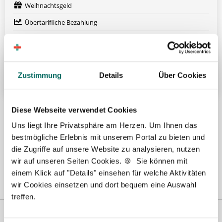
Weihnachtsgeld
Übertarifliche Bezahlung
Betriebliche Altersvorsorge
Fort- und Weiterbildung
Weitere attraktive Merkmale
Zustimmung
Details
Über Cookies
Hier finden Sie aktuelle Stellenangebote in Ihrer
Diese Webseite verwendet Cookies
Wunschregion:
Uns liegt Ihre Privatsphäre am Herzen. Um Ihnen das
bestmögliche Erlebnis mit unserem Portal zu bieten und
Baden-Baden
|
Berlin
|
Bielefeld
|
Fürth
|
Hamburg
|
Köln
|
die Zugriffe auf unsere Website zu analysieren, nutzen
Mönchengladbach
|
Münster
|
Stuttgart
|
wir auf unseren Seiten Cookies. 🍪 Sie können mit
einem Klick auf "Details" einsehen für welche Aktivitäten
wir Cookies einsetzen und dort bequem eine Auswahl
treffen.