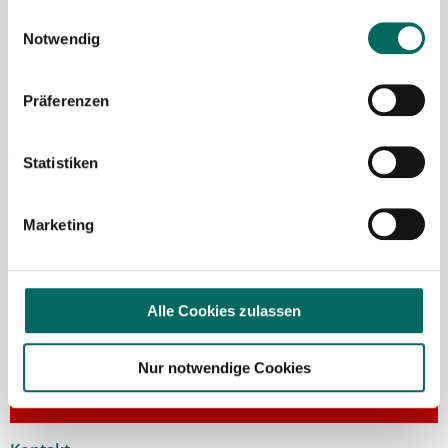
Einwilligungsauswahl
Notwendig
Präferenzen
Jasmin Siebeck - Teamleitung
Statistiken
Ansprechpartnerin
Marketing
Lassen Sie mich Ihnen bei der Stellensuche helfen.
Gemeinsam finden wir eine passende Apotheke, in
der Sie als Apotheker (m|w|d), PTA oder PKA das
Team erweitern können. Bei Fragen stehe ich Ihnen
Alle Cookies zulassen
gerne persönlich zur Seite.
Nur notwendige Cookies
Jetzt zur kostenlosen Stellenanfrage