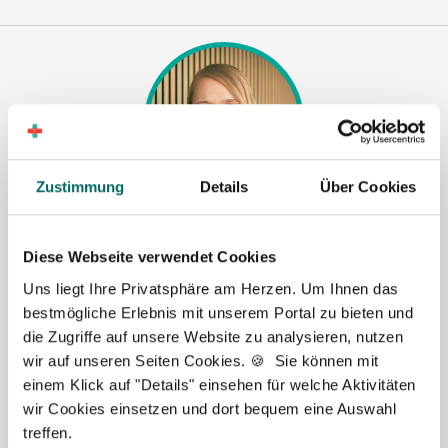
Zustimmung
Details
Über Cookies
Jasmin Siebeck - Teamleitung
Diese Webseite verwendet Cookies
Ansprechpartnerin
Uns liegt Ihre Privatsphäre am Herzen. Um Ihnen das
Lassen Sie mich Ihnen bei der Stellensuche helfen.
bestmögliche Erlebnis mit unserem Portal zu bieten und
Gemeinsam finden wir eine passende Apotheke, in
die Zugriffe auf unsere Website zu analysieren, nutzen
der Sie als Apotheker (m|w|d), PTA oder PKA das
wir auf unseren Seiten Cookies. 🍪 Sie können mit
Team erweitern können. Bei Fragen stehe ich Ihnen
einem Klick auf "Details" einsehen für welche Aktivitäten
gerne persönlich zur Seite.
wir Cookies einsetzen und dort bequem eine Auswahl
treffen.