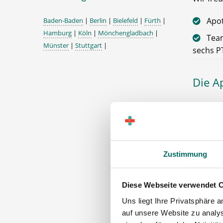
Apo
Baden-Baden
|
Berlin
|
Bielefeld
|
Fürth
|
Hamburg
|
Köln
|
Mönchengladbach
|
Team
Münster
|
Stuttgart
|
sechs P
Die A
Förd
und werd
Apothek
Über
Zustimmung
Wei
13. 
Diese Webseite verwendet 
Uns liegt Ihre Privatsphäre 
Tan
auf unsere Website zu analys
Tick