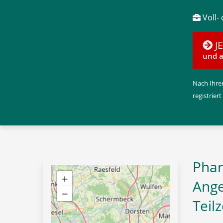
Voll- 
J
und a
Nach Ihrer
registriert
Phar
+
Ange
−
Teil