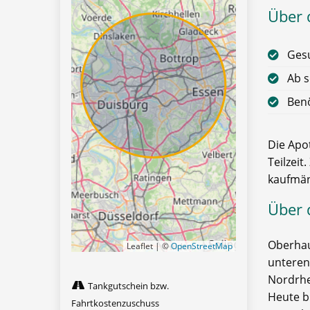
Über d
Gesu
Ab s
Benö
Die Apo
Teilzeit
kaufmän
Über 
Oberhau
Leaflet | ©
OpenStreetMap
unteren
Nordrhe
Tankgutschein bzw.
Heute b
Fahrtkostenzuschuss