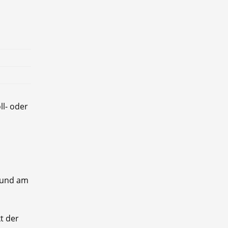
ll- oder
t und am
t der