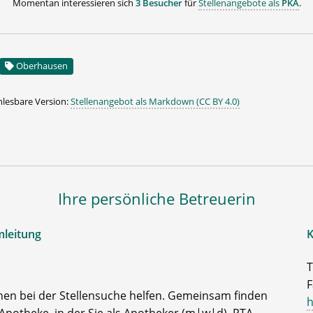
Momentan interessieren sich
3 Besucher
für
Stellenangebote als
PKA
.
Oberhausen
lesbare Version:
Stellenangebot als Markdown (CC BY 4.0)
Ihre persönliche Betreuerin
mleitung
K
T
F
nen bei der Stellensuche helfen. Gemeinsam finden
h
Apotheke, in der Sie als Apotheker (m|w|d), PTA