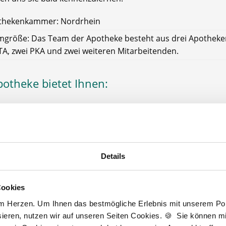
thekenkammer: Nordrhein
größe: Das Team der Apotheke besteht aus drei Apotheke
TA, zwei PKA und zwei weiteren Mitarbeitenden.
potheke bietet Ihnen:
erung von Fortbildungen: Fort- und
Weiterbildung
en sind 
en sowohl finanziell als auch durch freigestellte Tage von 
e unterstützt.
tarifliche Bezahlung
Details
hnachtsgeld
Gehalt
Cookies
am Herzen. Um Ihnen das bestmögliche Erlebnis mit unserem Port
kgutschein
/Fahrtkostenzuschuss
ieren, nutzen wir auf unseren Seiten Cookies. 🍪 Sie können mit
et
für die öffentlichen Verkehrsmittel