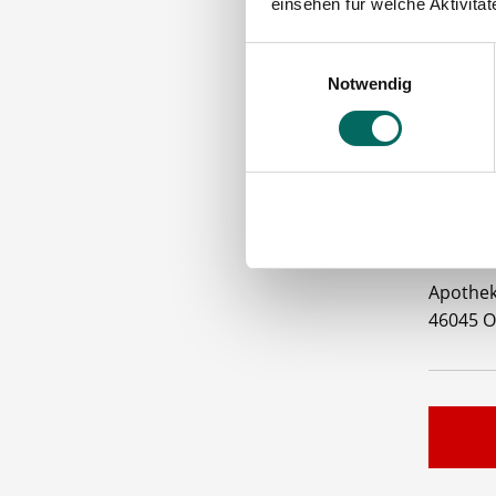
einsehen für welche Aktivitä
Gute
Einwilligungsauswahl
Hilf
Notwendig
Betr
Bitte s
VORAUS
ABGESC
Apothe
46045 