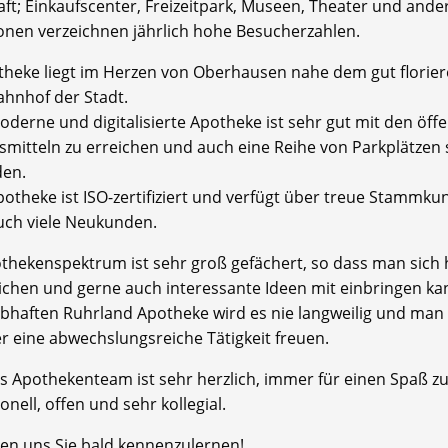
aft; Einkaufscenter, Freizeitpark, Museen, Theater und ande
ionen verzeichnen jährlich hohe Besucherzahlen.
theke liegt im Herzen von Oberhausen nahe dem gut flori
hnhof der Stadt.
derne und digitalisierte Apotheke ist sehr gut mit den öffe
smitteln zu erreichen und auch eine Reihe von Parkplätzen 
en.
potheke ist ISO-zertifiziert und verfügt über treue Stammku
uch viele Neukunden.
thekenspektrum ist sehr groß gefächert, so dass man sich 
lichen und gerne auch interessante Ideen mit einbringen ka
lebhaften Ruhrland Apotheke wird es nie langweilig und man
er eine abwechslungsreiche Tätigkeit freuen.
s Apothekenteam ist sehr herzlich, immer für einen Spaß z
onell, offen und sehr kollegial.
uen uns Sie bald kennenzulernen!