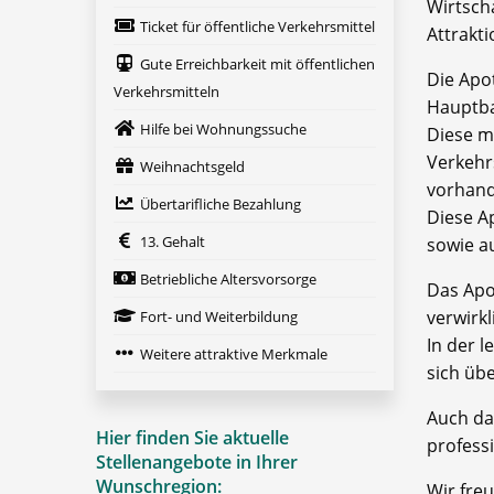
Wirtsch
Ticket für öffentliche Verkehrsmittel
Attrakt
Gute Erreichbarkeit mit öffentlichen
Die Apo
Verkehrsmitteln
Hauptba
Hilfe bei Wohnungssuche
Diese mo
Verkehr
Weihnachtsgeld
vorhand
Übertarifliche Bezahlung
Diese A
13. Gehalt
sowie a
Betriebliche Altersvorsorge
Das Apo
verwirk
Fort- und Weiterbildung
In der 
Weitere attraktive Merkmale
sich üb
Auch da
Hier finden Sie aktuelle
professi
Stellenangebote in Ihrer
Wunschregion:
Wir fre