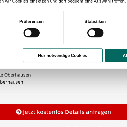
ten wir Cookies einsetzen und dort bequem eine Auswahl treffen.
 Erreichbarkeit
mit öffentl. Verkehrsmitteln
e bei der
Wohnungssuche
Präferenzen
Statistiken
iebliche Altersvorsorge
ehen Sie von Bewerbungen per Post oder E-Mail ab.
Nur notwendige Cookies
A
SETZUNG FÜR EINE BEWERBUNG BEI UNSEREN KUNDEN I
HLOSSENE BERUFSAUSBILDUNG
ke Oberhausen
Oberhausen
Jetzt kostenlos Details anfragen