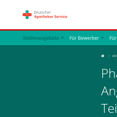
Stellenangebote
Für Bewerber
Für
AK
Ph
An
Te