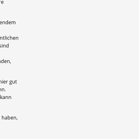
re
erendem
ntlichen
sind
nden,
hier gut
nn.
 kann
u haben,