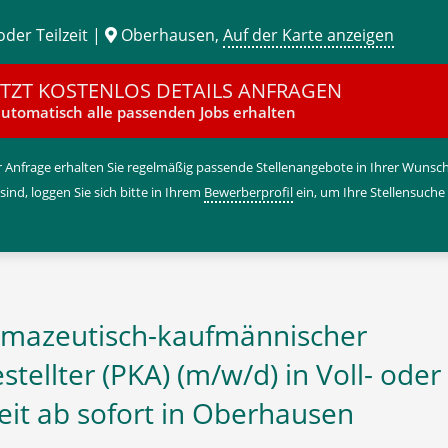
oder Teilzeit |
Oberhausen,
Auf der Karte anzeigen
ETZT KOSTENLOS DETAILS ANFRAGEN
utomatisch alle passenden Jobs erhalten
 Anfrage erhalten Sie regelmäßig passende Stellenangebote in Ihrer Wunschr
 sind, loggen Sie sich bitte in Ihrem
Bewerberprofil
ein, um Ihre Stellensuche
mazeutisch-kaufmännischer
stellter (PKA) (m/w/d) in Voll- oder
zeit ab sofort in Oberhausen