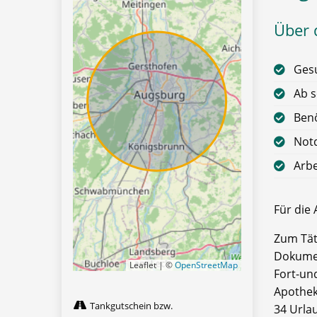
Über d
Gesu
Ab s
Benö
Notd
Arbe
Für die
Zum Tät
Dokume
Leaflet | ©
OpenStreetMap
Fort-u
Apothek
Tankgutschein bzw.
34 Urla