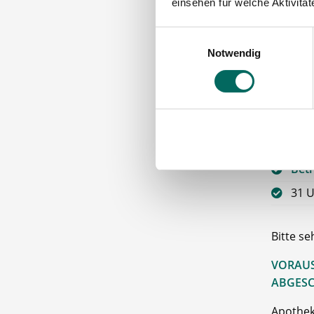
Wei
einsehen für welche Aktivitä
Tan
Einwilligungsauswahl
Tick
Notwendig
Gute
Die
Zus
Hilf
Betr
31 U
Bitte s
VORAUS
ABGESC
Apothek