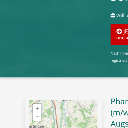
Voll- 
J
und a
Nach Ihrer
registriert
Phar
+
(m/w/
−
Aug