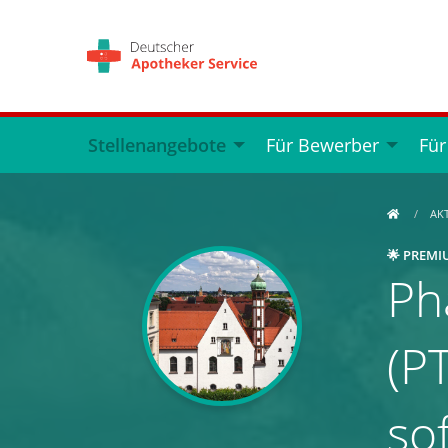
Stellenangebote
Für Bewerber
Für
AK
🌟 PREMI
Ph
(PT
so