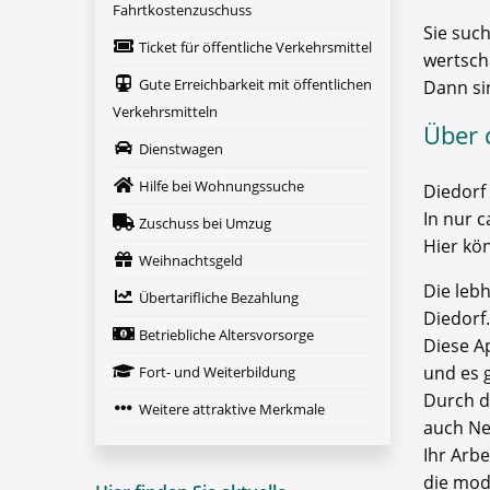
Fahrtkostenzuschuss
Sie such
Ticket für öffentliche Verkehrsmittel
wertsch
Gute Erreichbarkeit mit öffentlichen
Dann si
Verkehrsmitteln
Über 
Dienstwagen
Hilfe bei Wohnungssuche
Diedorf
In nur 
Zuschuss bei Umzug
Hier kö
Weihnachtsgeld
Die leb
Übertarifliche Bezahlung
Diedorf.
Betriebliche Altersvorsorge
Diese A
und es 
Fort- und Weiterbildung
Durch d
Weitere attraktive Merkmale
auch Ne
Ihr Arb
die mode