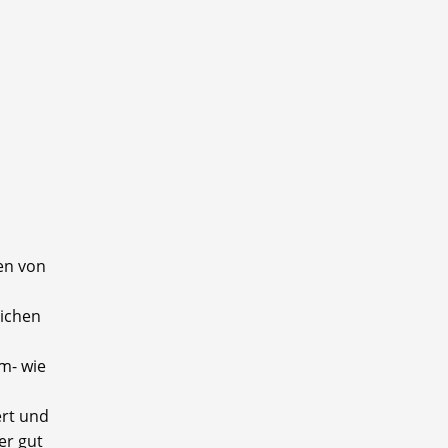
en von
eichen
m- wie
ert und
er gut