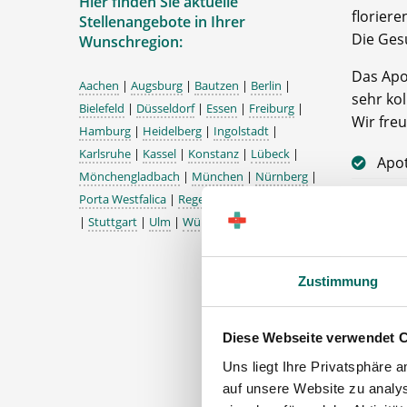
Hier finden Sie aktuelle
floriere
Stellenangebote in Ihrer
Die Ges
Wunschregion:
Das Apo
Aachen
|
Augsburg
|
Bautzen
|
Berlin
|
sehr kol
Bielefeld
|
Düsseldorf
|
Essen
|
Freiburg
|
Wir fre
Hamburg
|
Heidelberg
|
Ingolstadt
|
Karlsruhe
|
Kassel
|
Konstanz
|
Lübeck
|
Apo
Mönchengladbach
|
München
|
Nürnberg
|
Team
Porta Westfalica
|
Regensburg
|
Schweinfurt
PKA
|
Stuttgart
|
Ulm
|
Würzburg
|
Die A
Zustimmung
Förd
Diese Webseite verwendet 
finanzie
Uns liegt Ihre Privatsphäre 
Über
auf unsere Website zu analys