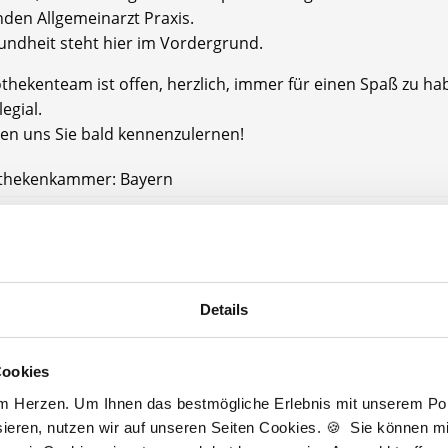
nden Allgemeinarzt Praxis.
undheit steht hier im Vordergrund.
thekenteam ist offen, herzlich, immer für einen Spaß zu h
legial.
uen uns Sie bald kennenzulernen!
thekenkammer: Bayern
größe: Das Team besteht aus zwei Apothekern, vier PTA u
potheke bietet Ihnen:
Details
erung von Fortbildungen: Fort- und Weiterbildungen werd
Cookies
ll unterstützt
am Herzen. Um Ihnen das bestmögliche Erlebnis mit unserem Port
tarifliche Bezahlung
ieren, nutzen wir auf unseren Seiten Cookies. 🍪 Sie können mit