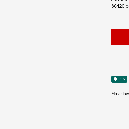
86420 b
PTA
Maschinen