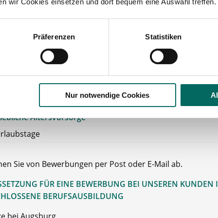
hnachtsgeld
ten wir Cookies einsetzen und dort bequem eine Auswahl treffen.
kgutschein
/Fahrtkostenzuschuss
et
für die öffentlichen Verkehrsmittel
Präferenzen
Statistiken
 Erreichbarkeit
mit öffentl. Verkehrsmitteln
nstwagen
(auch zur privaten Nutzung)
chuss zum
Umzug
Nur notwendige Cookies
A
e bei der
Wohnungssuche
iebliche Altersvorsorge
rlaubstage
ehen Sie von Bewerbungen per Post oder E-Mail ab.
SETZUNG FÜR EINE BEWERBUNG BEI UNSEREN KUNDEN I
HLOSSENE BERUFSAUSBILDUNG
e bei Augsburg