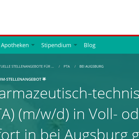
 Apotheken
Stipendium
Blog
TUELLE STELLENANGEBOTE FÜR …
PTA
BEI AUGSBURG
UM-STELLENANGEBOT 🌟
armazeutisch-technis
A) (m/w/d) in Voll- od
fort in bei Augsburg 