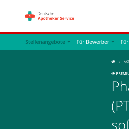
Stellenangebote
Für Bewerber
Für
AK
🌟 PREMI
Ph
(PT
so