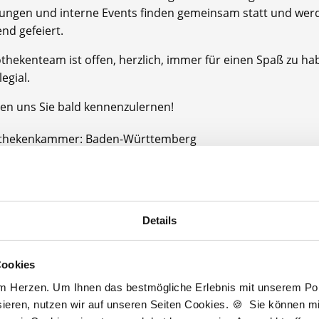
dungen und interne Events finden gemeinsam statt und wer
nd gefeiert.
thekenteam ist offen, herzlich, immer für einen Spaß zu h
legial.
uen uns Sie bald kennenzulernen!
thekenkammer: Baden-Württemberg
größe: Das Apothekenteam setzt sich auf 4 Apothekern, 8 
 4 weiteren Mitarbeitenden zusammen.
Details
potheke bietet Ihnen:
Cookies
erung von Fortbildungen: sind möglich, werden finanziell u
ellten Tagen pro Jahr unterstützt
am Herzen. Um Ihnen das bestmögliche Erlebnis mit unserem Port
ieren, nutzen wir auf unseren Seiten Cookies. 🍪 Sie können mit
tarifliche Bezahlung