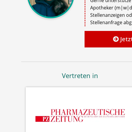
Gerne unterstütze i
Apotheker (m|w|d)
Stellenanzeigen o
Stellenanfrage ab
Jetz
Vertreten in