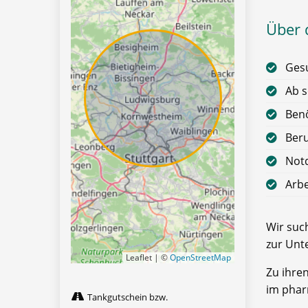
Über d
Gesu
Ab s
Benö
Ber
Notd
Arbe
Wir such
zur Unt
Leaflet | ©
OpenStreetMap
Zu ihre
im phar
Tankgutschein bzw.