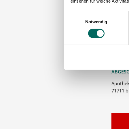
einsehen für welche Aktivitä
13. 
Einwilligungsauswahl
Tan
Notwendig
Hilf
Betr
Bitte s
VORAUS
ABGESC
Apothek
71711 b