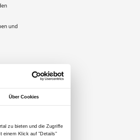
den
aben und
PTA, 4
Über Cookies
nd mit 3
al zu bieten und die Zugriffe
 einem Klick auf "Details"