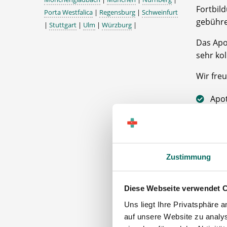
Fortbil
Porta Westfalica
|
Regensburg
|
Schweinfurt
gebühre
|
Stuttgart
|
Ulm
|
Würzburg
|
Das Apo
sehr kol
Wir fre
Apo
Team
PKA und
Zustimmung
Die A
Diese Webseite verwendet 
Förd
freigest
Uns liegt Ihre Privatsphäre 
auf unsere Website zu analys
Über