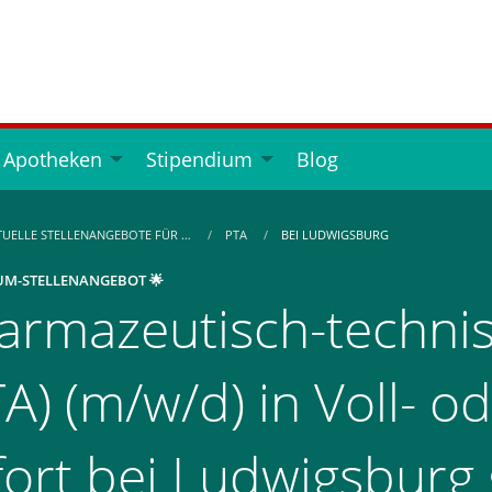
 Apotheken
Stipendium
Blog
TUELLE STELLENANGEBOTE FÜR …
PTA
BEI LUDWIGSBURG
UM-STELLENANGEBOT 🌟
armazeutisch-technis
A) (m/w/d) in Voll- od
fort bei Ludwigsburg