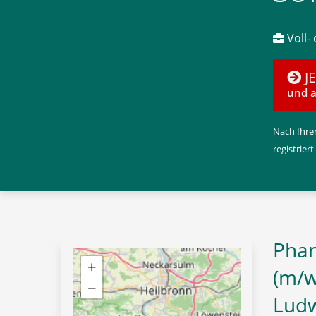
Voll- 
J
und a
Nach Ihrer
registriert
Phar
+
(m/w/
−
Ludw