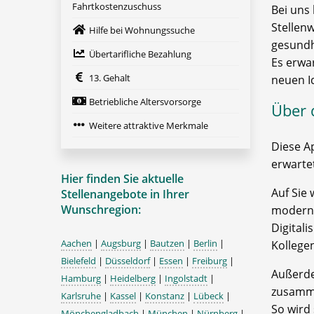
Fahrtkostenzuschuss
Bei uns
Stellen
Hilfe bei Wohnungssuche
gesundh
Übertarifliche Bezahlung
Es erwa
13. Gehalt
neuen I
Betriebliche Altersvorsorge
Über 
Weitere attraktive Merkmale
Diese A
erwartet
Hier finden Sie aktuelle
Auf Sie 
Stellenangebote in Ihrer
Wunschregion:
moderns
Digitali
Aachen
|
Augsburg
|
Bautzen
|
Berlin
|
Kollege
Bielefeld
|
Düsseldorf
|
Essen
|
Freiburg
|
Außerde
Hamburg
|
Heidelberg
|
Ingolstadt
|
zusamme
Karlsruhe
|
Kassel
|
Konstanz
|
Lübeck
|
So wird
Mönchengladbach
|
München
|
Nürnberg
|