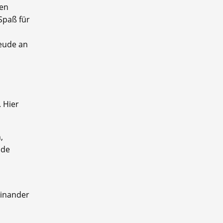
ten
Spaß für
reude an
 Hier
,
nde
einander