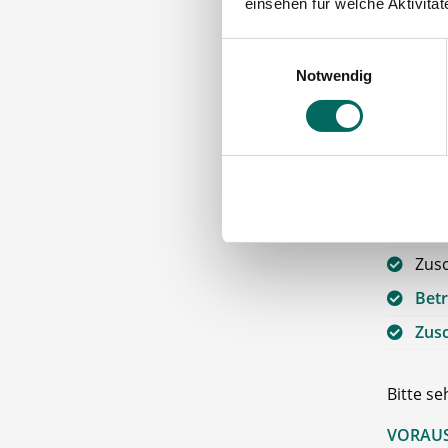
Die A
einsehen für welche Aktivitä
Einwilligungsauswahl
Förd
Notwendig
Über
13. 
Tan
Tick
Gute
Zus
Betr
Zus
Bitte s
VORAUS