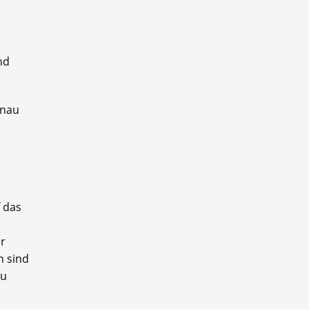
nd
enau
f das
er
n sind
zu