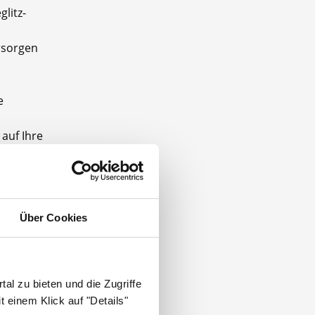
litz-
rsorgen
e
 auf Ihre
aben und
Über Cookies
 drei
al zu bieten und die Zugriffe
 einem Klick auf "Details"