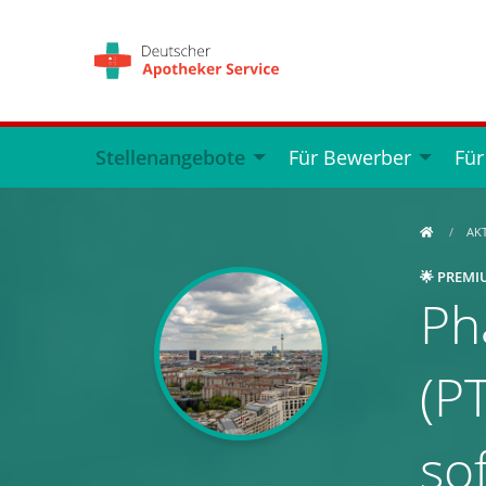
Stellenangebote
Für Bewerber
Für
AK
🌟 PREMI
Ph
(PT
so