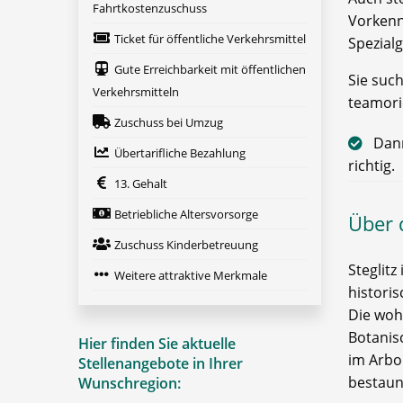
Fahrtkostenzuschuss
Vorkenn
Ticket für öffentliche Verkehrsmittel
Spezial
Gute Erreichbarkeit mit öffentlichen
Sie suc
Verkehrsmitteln
teamori
Zuschuss bei Umzug
Dann
Übertarifliche Bezahlung
richtig.
13. Gehalt
Betriebliche Altersvorsorge
Über 
Zuschuss Kinderbetreuung
Steglitz
Weitere attraktive Merkmale
histori
Die wohl
Botanis
Hier finden Sie aktuelle
im Arbo
Stellenangebote in Ihrer
bestaun
Wunschregion: