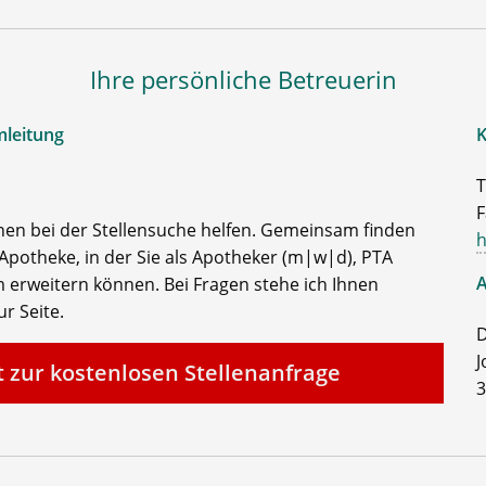
Ihre persönliche Betreuerin
mleitung
K
T
F
nen bei der Stellensuche helfen. Gemeinsam finden
h
Apotheke, in der Sie als Apotheker (m|w|d), PTA
A
 erweitern können. Bei Fragen stehe ich Ihnen
r Seite.
D
J
t zur kostenlosen Stellenanfrage
3