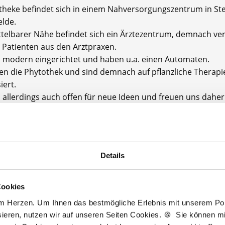
theke befindet sich in einem Nahversorgungszentrum in Steg
elde.
ttelbarer Nähe befindet sich ein Ärztezentrum, demnach ve
e Patienten aus den Arztpraxen.
d modern eingerichtet und haben u.a. einen Automaten.
en die Phytothek und sind demnach auf pflanzliche Therapi
iert.
 allerdings auch offen für neue Ideen und freuen uns daher
ngen!
thekenteam ist offen, herzlich, immer für einen Spaß zu h
legial.
Details
thekenkammer: Berlin
größe: Unser Team besteht aus fünf Apothekern, vier PTA,
Cookies
 zwei weiteren Kollegen.
am Herzen. Um Ihnen das bestmögliche Erlebnis mit unserem Port
ieren, nutzen wir auf unseren Seiten Cookies. 🍪 Sie können mit