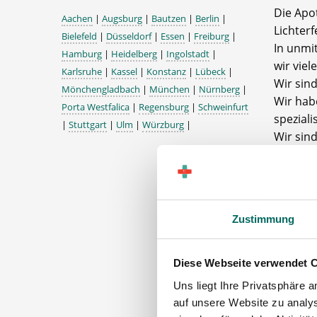
Die Apo
Aachen
|
Augsburg
|
Bautzen
|
Berlin
|
Lichterf
Bielefeld
|
Düsseldorf
|
Essen
|
Freiburg
|
In unmi
Hamburg
|
Heidelberg
|
Ingolstadt
|
wir viel
Karlsruhe
|
Kassel
|
Konstanz
|
Lübeck
|
Wir sin
Mönchengladbach
|
München
|
Nürnberg
|
Wir hab
Porta Westfalica
|
Regensburg
|
Schweinfurt
spezialis
|
Stuttgart
|
Ulm
|
Würzburg
|
Wir sind
Anregu
Das Apo
sehr kol
Zustimmung
Apo
Team
Diese Webseite verwendet 
PKA und
Uns liegt Ihre Privatsphäre 
auf unsere Website zu analys