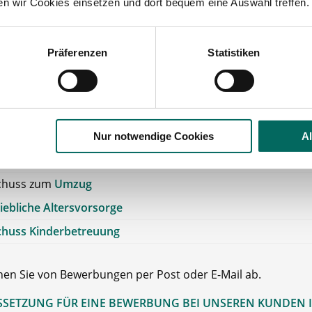
potheke bietet Ihnen:
ten wir Cookies einsetzen und dort bequem eine Auswahl treffen.
erung von Fortbildungen: sind möglich
Präferenzen
Statistiken
tarifliche Bezahlung
Gehalt
kgutschein
/Fahrtkostenzuschuss
et
für die öffentlichen Verkehrsmittel
Nur notwendige Cookies
A
 Erreichbarkeit
mit öffentl. Verkehrsmitteln
chuss zum
Umzug
iebliche Altersvorsorge
chuss Kinderbetreuung
ehen Sie von Bewerbungen per Post oder E-Mail ab.
SETZUNG FÜR EINE BEWERBUNG BEI UNSEREN KUNDEN I