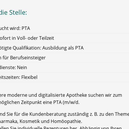
ie Stelle:
cht wird: PTA
ofort in Voll- oder Teilzeit
tigte Qualifikation: Ausbildung als PTA
 für Berufseinsteiger
ienste: Nein
itszeiten: Flexibel
ere moderne und digitalisierte Apotheke suchen wir zum
öglichen Zeitpunkt eine PTA (m/w/d.
ind Sie für die Kundenberatung zuständig z. B. zu den Them
armaka, Kosmetik und Homöopathie.
llen Sie individuelle Rezepturen her. Abhängig von Ihren