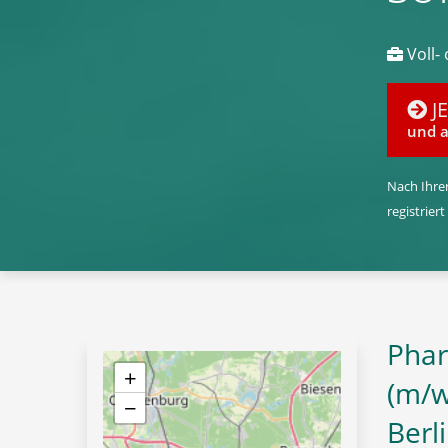
Voll- 
J
und a
Nach Ihrer
registriert
Phar
+
(m/w/
−
Berl