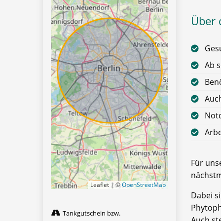
Über d
Gesu
Ab s
Benö
Auch
Notd
Arbe
Für uns
nächstm
Leaflet | ©
OpenStreetMap
Dabei s
Phytoph
Tankgutschein bzw.
Auch ste