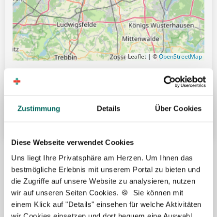
Leaflet | ©
OpenStreetMap
Gute Erreichbarkeit mit öffentlichen Verkehrsmitteln
Übertarifliche Bezahlung
Zustimmung
Details
Über Cookies
Weitere attraktive Merkmale
Diese Webseite verwendet Cookies
Hier finden Sie aktuelle Stellenangebote in Ihrer
Uns liegt Ihre Privatsphäre am Herzen. Um Ihnen das
Wunschregion:
bestmögliche Erlebnis mit unserem Portal zu bieten und
die Zugriffe auf unsere Website zu analysieren, nutzen
Aachen
|
Augsburg
|
Bautzen
|
Berlin
|
Bielefeld
|
Düsseldorf
|
Essen
|
wir auf unseren Seiten Cookies. 🍪 Sie können mit
Freiburg
|
Hamburg
|
Heidelberg
|
Ingolstadt
|
Karlsruhe
|
Kassel
|
einem Klick auf "Details" einsehen für welche Aktivitäten
Konstanz
|
Lübeck
|
Mönchengladbach
|
München
|
Nürnberg
|
Porta
wir Cookies einsetzen und dort bequem eine Auswahl