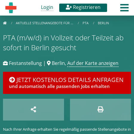
Login
Registrieren
AKTUELLE STELLENANGEBOTE FÜR …
PTA
BERLIN
PTA (m/w/d) in Vollzeit oder Teilzeit ab
sofort in Berlin gesucht
Festanstellung |
Berlin,
Auf der Karte anzeigen
JETZT KOSTENLOS DETAILS ANFRAGEN
und automatisch alle passenden Jobs erhalten
Nach Ihrer Anfrage erhalten Sie regelmäßig passende Stellenangebote in