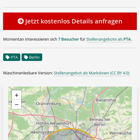
Jetzt kostenlos Details anfragen
Momentan interessieren sich
7 Besucher
für
Stellenangebote als
PTA
.
PTA
Berlin
Maschinenlesbare Version:
Stellenangebot als Markdown (CC BY 4.0)
+
−