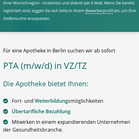
Ihrer Wunschregion - kostenlos und diskret per E-Mail. Wenn Sie bereits
registriert sind, loggen Sie sich bitte in Ihrem
Bewerberprofil
ein, um Ihre
Stellensuche anzupassen.
Für eine Apotheke in Berlin suchen wir ab sofort
PTA (m/w/d) in VZ/TZ
Die Apotheke bietet Ihnen:
Fort- und
Weiterbildung
smöglichkeiten
Übertarifliche Bezahlung
Mitwirken in einem expandierenden Unternehmen
der Gesundheitsbranche.