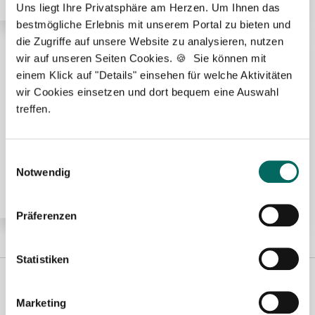
Uns liegt Ihre Privatsphäre am Herzen. Um Ihnen das
bestmögliche Erlebnis mit unserem Portal zu bieten und
die Zugriffe auf unsere Website zu analysieren, nutzen
wir auf unseren Seiten Cookies. 🍪 Sie können mit
🌟 PREMIUM-STELLENANGEBOT 🌟
einem Klick auf "Details" einsehen für welche Aktivitäten
wir Cookies einsetzen und dort bequem eine Auswahl
treffen.
Pharmazeutisch-technischer Assistent (PTA) (m/w/d)
Einwilligungsauswahl
in Voll- oder Teilzeit ab sofort in Berlin
Notwendig
Präferenzen
Statistiken
Marketing