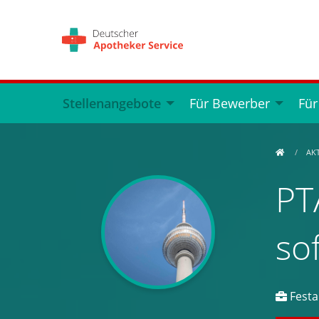
Stellenangebote
Für Bewerber
Für
AK
PT
so
Festa