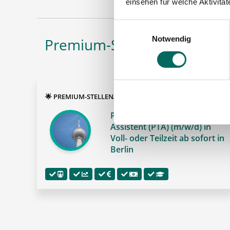
einsehen für welche Aktivitä
Einwilligungsauswahl
Notwendig
Premium-Stellenangebote in
🌟 PREMIUM-STELLENANGEBOT 🌟
Pharmazeutisch-technischer
Assistent (PTA) (m/w/d) in
Voll- oder Teilzeit ab sofort in
Berlin