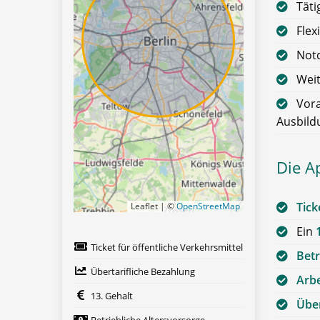
Täti
Flex
Notd
Weit
Vora
Ausbild
Die A
Tick
Leaflet | ©
OpenStreetMap
Ein
Ticket für öffentliche Verkehrsmittel
Betr
Übertarifliche Bezahlung
Arbe
13. Gehalt
Über