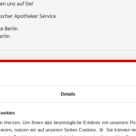
en uns auf Sie!
tscher Apotheker Service
e Berlin
erlin
Jetzt kostenlos Details anfragen
Momentan interessieren sich
6 Besucher
für
Stellenangebote als
PTA
.
Details
Cookies
Berlin
am Herzen. Um Ihnen das bestmögliche Erlebnis mit unserem Port
lesbare Version:
Stellenangebot als Markdown (CC BY 4.0)
ieren, nutzen wir auf unseren Seiten Cookies. 🍪 Sie können mit