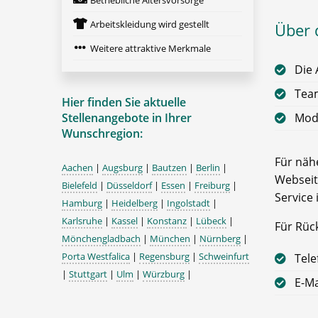
Betriebliche Altersvorsorge
Arbeitskleidung wird gestellt
Über 
Weitere attraktive Merkmale
Die 
Team
Hier finden Sie aktuelle
Stellenangebote in Ihrer
Mode
Wunschregion:
Für nähe
Aachen
|
Augsburg
|
Bautzen
|
Berlin
|
Webseit
Bielefeld
|
Düsseldorf
|
Essen
|
Freiburg
|
Service 
Hamburg
|
Heidelberg
|
Ingolstadt
|
Karlsruhe
|
Kassel
|
Konstanz
|
Lübeck
|
Für Rüc
Mönchengladbach
|
München
|
Nürnberg
|
Porta Westfalica
|
Regensburg
|
Schweinfurt
Tele
|
Stuttgart
|
Ulm
|
Würzburg
|
E-Ma