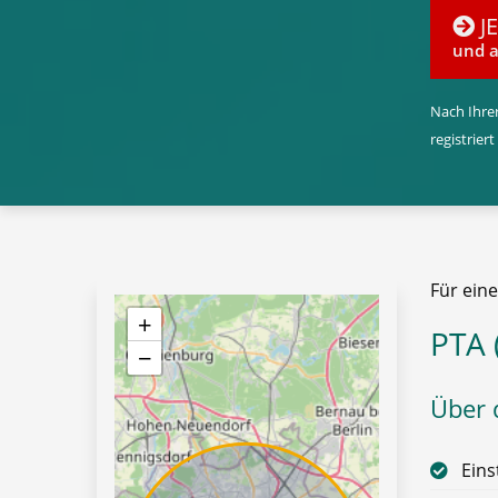
J
und a
Nach Ihrer
registriert
Für eine
+
PTA 
−
Über d
Eins