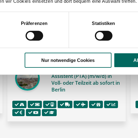
ten wir Cookies einsetzen und dort bequem eine Auswahl treffen.
Präferenzen
Statistiken
 der Region Berlin:
🌟 PREMIUM-STELLENANGEBOT 🌟

Nur notwendige Cookies
A
Pharmazeutisch-technischer
Assistent (PTA) (m/w/d) in
Voll- oder Teilzeit ab sofort in
Berlin