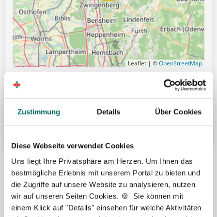
Leaflet | ©
OpenStreetMap
Gute Erreichbarkeit mit öffentlichen Verkehrsmitteln
Übertarifliche Bezahlung
Zustimmung
Details
Über Cookies
Weitere attraktive Merkmale
Diese Webseite verwendet Cookies
Hier finden Sie aktuelle Stellenangebote in Ihrer
Uns liegt Ihre Privatsphäre am Herzen. Um Ihnen das
Wunschregion:
bestmögliche Erlebnis mit unserem Portal zu bieten und
die Zugriffe auf unsere Website zu analysieren, nutzen
Aachen
|
Augsburg
|
Bautzen
|
Berlin
|
Bielefeld
|
Düsseldorf
|
Essen
|
wir auf unseren Seiten Cookies. 🍪 Sie können mit
Freiburg
|
Hamburg
|
Heidelberg
|
Ingolstadt
|
Karlsruhe
|
Kassel
|
einem Klick auf "Details" einsehen für welche Aktivitäten