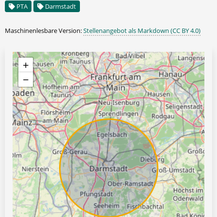
PTA
Darmstadt
Maschinenlesbare Version:
Stellenangebot als Markdown (CC BY 4.0)
+
−