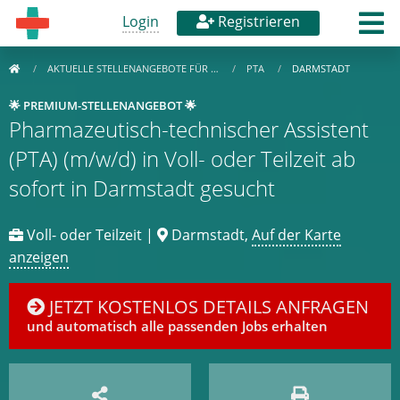
Login
Registrieren
AKTUELLE STELLENANGEBOTE FÜR …
PTA
DARMSTADT
🌟 PREMIUM-STELLENANGEBOT 🌟
Pharmazeutisch-technischer Assistent
(PTA) (m/w/d) in Voll- oder Teilzeit ab
sofort in Darmstadt gesucht
Voll- oder Teilzeit |
Darmstadt,
Auf der Karte
anzeigen
JETZT KOSTENLOS DETAILS ANFRAGEN
und automatisch alle passenden Jobs erhalten