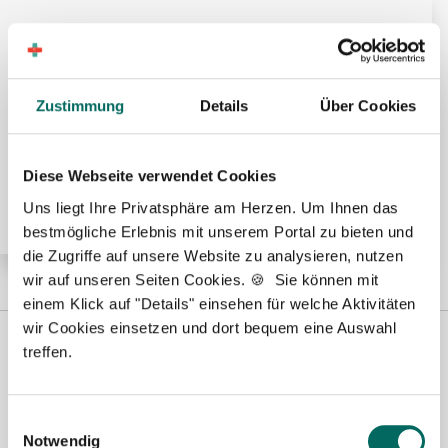
🌟 PREMIUM-STELLENANGEBOT 🌟
Zustimmung
Details
Über Cookies
Pharmazeutisch-technischer Assistent (PTA) (m/w/d)
in Voll- oder Teilzeit ab sofort in Detmold
Diese Webseite verwendet Cookies
Uns liegt Ihre Privatsphäre am Herzen. Um Ihnen das
bestmögliche Erlebnis mit unserem Portal zu bieten und
die Zugriffe auf unsere Website zu analysieren, nutzen
wir auf unseren Seiten Cookies. 🍪 Sie können mit
einem Klick auf "Details" einsehen für welche Aktivitäten
wir Cookies einsetzen und dort bequem eine Auswahl
treffen.
Einwilligungsauswahl
Notwendig