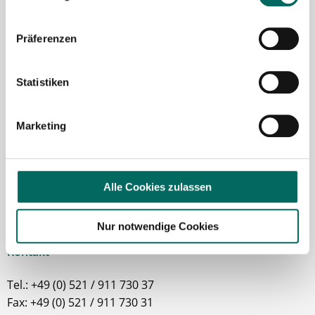
Präferenzen
Robert Braun
Ansprechpartner
Statistiken
Ich unterstütze Sie gerne bei der Suche nach einer
Stelle als Apotheker (m|w|d), PTA oder PKA. Bei
Marketing
Fragen zu unseren Stellenangeboten oder zum
Ablauf nach Ihrer kostenlosen Stellenanfrage
melden Sie sich gern.
Alle Cookies zulassen
Jetzt zur kostenlosen Stellenanfrage
Nur notwendige Cookies
Kontakt
Tel.: +49 (0) 521 / 911 730 37
Fax: +49 (0) 521 / 911 730 31