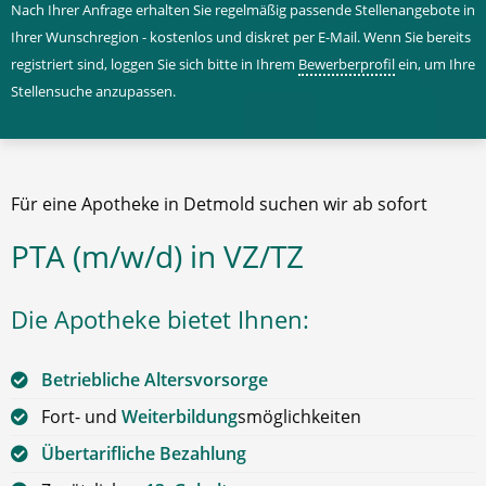
Nach Ihrer Anfrage erhalten Sie regelmäßig passende Stellenangebote in
Ihrer Wunschregion - kostenlos und diskret per E-Mail. Wenn Sie bereits
registriert sind, loggen Sie sich bitte in Ihrem
Bewerberprofil
ein, um Ihre
Stellensuche anzupassen.
Für eine Apotheke in Detmold suchen wir ab sofort
PTA (m/w/d) in VZ/TZ
Die Apotheke bietet Ihnen:
Betriebliche Altersvorsorge
Fort- und
Weiterbildung
smöglichkeiten
Übertarifliche Bezahlung