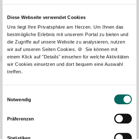
Diese Webseite verwendet Cookies
Pharmazeutisch-technischer Assistent (PTA) (m/w/d)
Uns liegt Ihre Privatsphäre am Herzen. Um Ihnen das
in Voll- oder Teilzeit ab sofort in Duisburg
bestmögliche Erlebnis mit unserem Portal zu bieten und
die Zugriffe auf unsere Website zu analysieren, nutzen
wir auf unseren Seiten Cookies. 🍪 Sie können mit
einem Klick auf "Details" einsehen für welche Aktivitäten
wir Cookies einsetzen und dort bequem eine Auswahl
treffen.
🌟 PREMIUM-STELLENANGEBOT 🌟
Einwilligungsauswahl
Notwendig
Pharmazeutisch-technischer Assistent (PTA) (m/w/d)
in Voll- oder Teilzeit ab sofort in Duisburg
Präferenzen
Statistiken