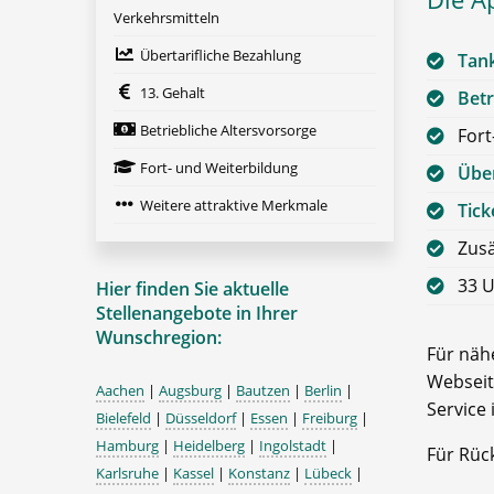
Verkehrsmitteln
Übertarifliche Bezahlung
Tan
13. Gehalt
Betr
Betriebliche Altersvorsorge
Fort
Fort- und Weiterbildung
Über
Weitere attraktive Merkmale
Tick
Zusä
33 U
Hier finden Sie aktuelle
Stellenangebote in Ihrer
Wunschregion:
Für nähe
Webseit
Aachen
|
Augsburg
|
Bautzen
|
Berlin
|
Service 
Bielefeld
|
Düsseldorf
|
Essen
|
Freiburg
|
Hamburg
|
Heidelberg
|
Ingolstadt
|
Für Rüc
Karlsruhe
|
Kassel
|
Konstanz
|
Lübeck
|