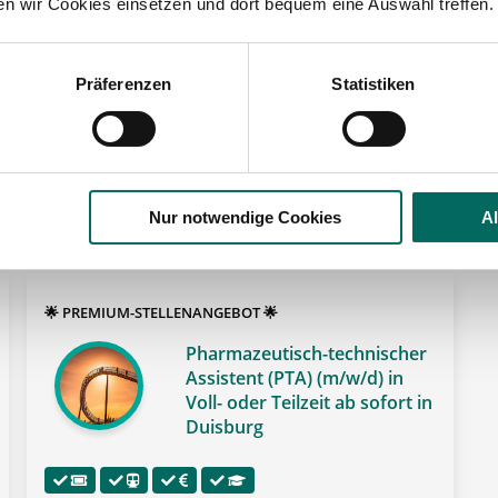
ten wir Cookies einsetzen und dort bequem eine Auswahl treffen.
Duisburg
lesbare Version:
Stellenangebot als Markdown (CC BY 4.0)
Präferenzen
Statistiken
 der Region Duisburg:
Nur notwendige Cookies
A
🌟 PREMIUM-STELLENANGEBOT 🌟
Pharmazeutisch-technischer
Assistent (PTA) (m/w/d) in
Voll- oder Teilzeit ab sofort in
Duisburg