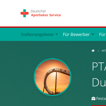
Stellenangebote
Für Bewerber
Für
AK
PTA
Du
Festan