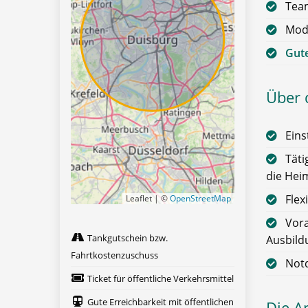
Team
Mode
Gute
Über d
Eins
Täti
die Hei
Flex
Leaflet | ©
OpenStreetMap
Vora
Tankgutschein bzw.
Ausbild
Fahrtkostenzuschuss
Notd
Ticket für öffentliche Verkehrsmittel
Gute Erreichbarkeit mit öffentlichen
Die A