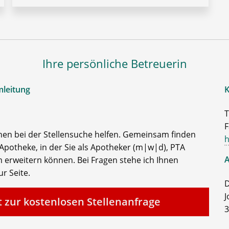
Ihre persönliche Betreuerin
mleitung
K
T
F
nen bei der Stellensuche helfen. Gemeinsam finden
h
Apotheke, in der Sie als Apotheker (m|w|d), PTA
A
 erweitern können. Bei Fragen stehe ich Ihnen
r Seite.
D
J
t zur kostenlosen Stellenanfrage
3