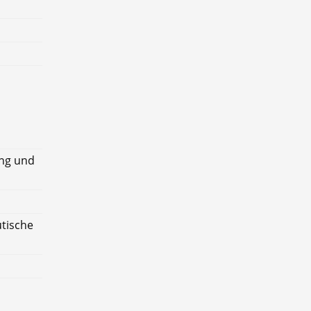
ung und
utische