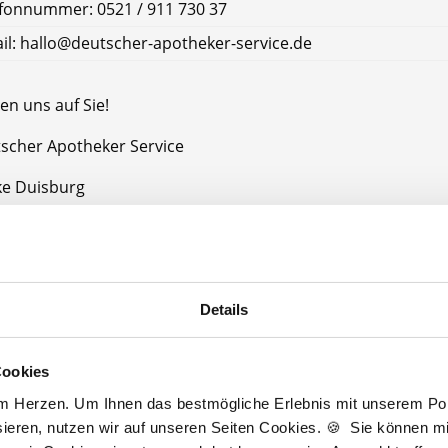
fonnummer: 0521 / 911 730 37
il: hallo@deutscher-apotheker-service.de
en uns auf Sie!
tscher Apotheker Service
e Duisburg
uisburg
Details
Jetzt kostenlos Details anfragen
Cookies
Momentan interessieren sich
5 Besucher
für
Stellenangebote als
PTA
.
am Herzen. Um Ihnen das bestmögliche Erlebnis mit unserem Port
ieren, nutzen wir auf unseren Seiten Cookies. 🍪 Sie können mit