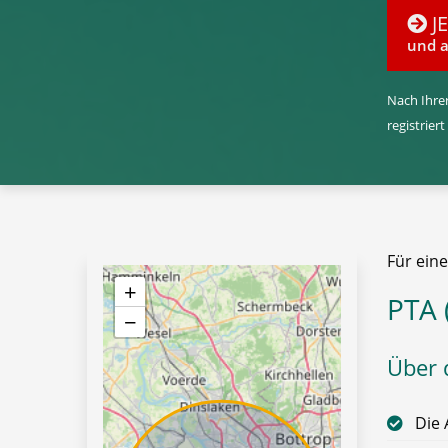
J
und a
Nach Ihrer
registriert
Für ein
+
PTA 
−
Über 
Die 