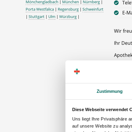
Mönchengladbach
|
München
|
Nürnberg
|
Tele
Porta Westfalica
|
Regensburg
|
Schweinfurt
E-Ma
|
Stuttgart
|
Ulm
|
Würzburg
|
Wir freu
Ihr Deu
Apothek
47239 D
Zustimmung
Diese Webseite verwendet 
Uns liegt Ihre Privatsphäre 
auf unsere Website zu analys