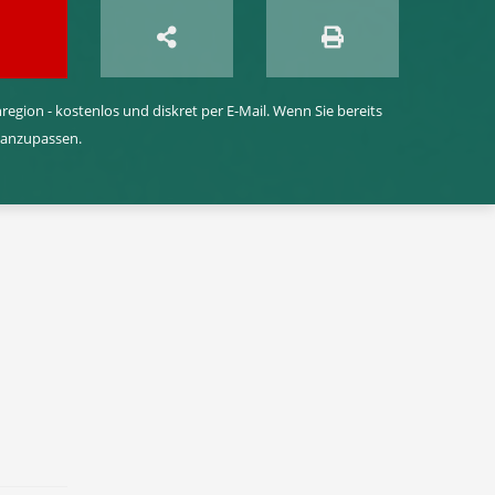
egion - kostenlos und diskret per E-Mail. Wenn Sie bereits
 anzupassen.