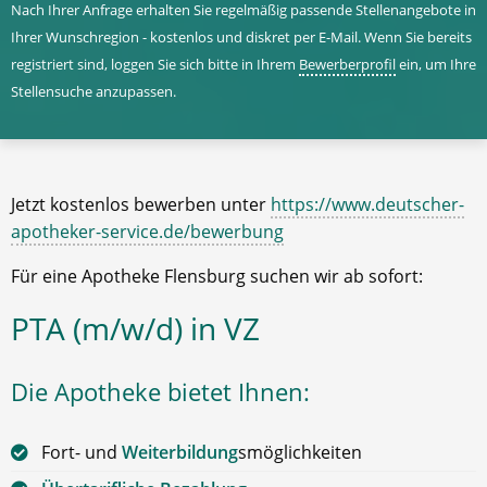
Nach Ihrer Anfrage erhalten Sie regelmäßig passende Stellenangebote in
Ihrer Wunschregion - kostenlos und diskret per E-Mail. Wenn Sie bereits
registriert sind, loggen Sie sich bitte in Ihrem
Bewerberprofil
ein, um Ihre
Stellensuche anzupassen.
Jetzt kostenlos bewerben unter
https://www.deutscher-
apotheker-service.de/bewerbung
Für eine Apotheke Flensburg suchen wir ab sofort:
PTA (m/w/d) in VZ
Die Apotheke bietet Ihnen:
Fort- und
Weiterbildung
smöglichkeiten