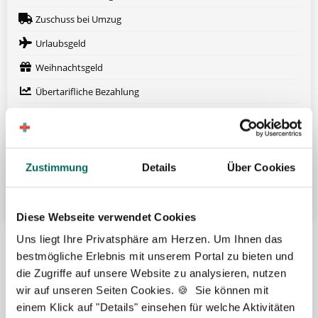
Zuschuss bei Umzug
Urlaubsgeld
Weihnachtsgeld
Übertarifliche Bezahlung
13. Gehalt
Betriebliche Altersvorsorge
Fort- und Weiterbildung
Zustimmung
Details
Über Cookies
Weitere attraktive Merkmale
Diese Webseite verwendet Cookies
Uns liegt Ihre Privatsphäre am Herzen. Um Ihnen das
Hier finden Sie aktuelle Stellenangebote in Ihrer
Wunschregion:
bestmögliche Erlebnis mit unserem Portal zu bieten und
die Zugriffe auf unsere Website zu analysieren, nutzen
wir auf unseren Seiten Cookies. 🍪 Sie können mit
Aachen
|
Augsburg
|
Bautzen
|
Berlin
|
Bielefeld
|
Düsseldorf
|
Essen
|
einem Klick auf "Details" einsehen für welche Aktivitäten
Freiburg
|
Hamburg
|
Heidelberg
|
Ingolstadt
|
Karlsruhe
|
Kassel
|