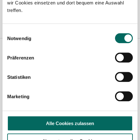
wir Cookies einsetzen und dort bequem eine Auswahl
Konstanz
|
Lübeck
|
Mönchengladbach
|
München
|
Nürnberg
|
Porta
treffen.
Westfalica
|
Regensburg
|
Schweinfurt
|
Stuttgart
|
Ulm
|
Würzburg
|
Einwilligungsauswahl
Notwendig
Präferenzen
Statistiken
Marketing
Robert Braun
Ansprechpartner
Alle Cookies zulassen
Ich unterstütze Sie gerne bei der Suche nach einer
Stelle als Apotheker (m|w|d), PTA oder PKA. Bei