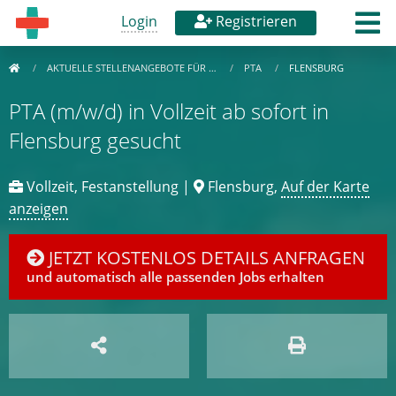
Login
Registrieren
AKTUELLE STELLENANGEBOTE FÜR …
PTA
FLENSBURG
PTA (m/w/d) in Vollzeit ab sofort in
Flensburg gesucht
Vollzeit, Festanstellung |
Flensburg,
Auf der Karte
anzeigen
JETZT KOSTENLOS DETAILS ANFRAGEN
und automatisch alle passenden Jobs erhalten