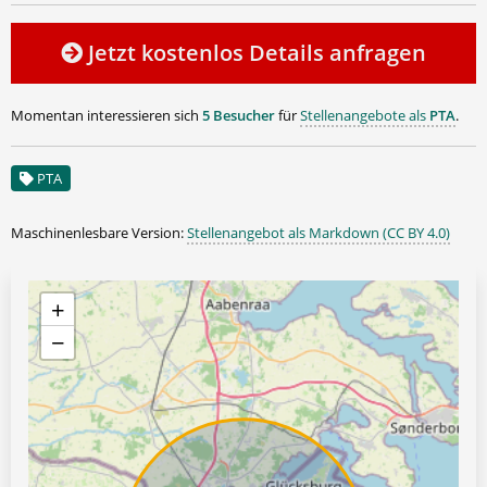
Jetzt kostenlos Details anfragen
Momentan interessieren sich
5 Besucher
für
Stellenangebote als
PTA
.
PTA
Maschinenlesbare Version:
Stellenangebot als Markdown (CC BY 4.0)
+
−