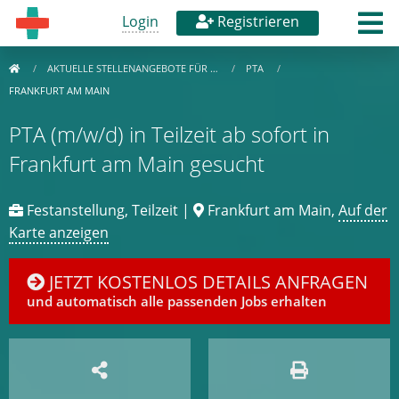
Login
Registrieren
AKTUELLE STELLENANGEBOTE FÜR …
PTA
FRANKFURT AM MAIN
PTA (m/w/d) in Teilzeit ab sofort in
Frankfurt am Main gesucht
Festanstellung, Teilzeit |
Frankfurt am Main,
Auf der
Karte anzeigen
JETZT KOSTENLOS DETAILS ANFRAGEN
und automatisch alle passenden Jobs erhalten