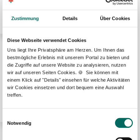
Pharmazeutisch-technischer Assistent (PTA) (m/w/d)
in Voll- oder Teilzeit ab sofort in Hanau
Zustimmung
Details
Über Cookies
Diese Webseite verwendet Cookies
Uns liegt Ihre Privatsphäre am Herzen. Um Ihnen das
🌟 PREMIUM-STELLENANGEBOT 🌟
bestmögliche Erlebnis mit unserem Portal zu bieten und
die Zugriffe auf unsere Website zu analysieren, nutzen
wir auf unseren Seiten Cookies. 🍪 Sie können mit
einem Klick auf "Details" einsehen für welche Aktivitäten
wir Cookies einsetzen und dort bequem eine Auswahl
Pharmazeutisch-technischer Assistent (PTA) (m/w/d)
treffen.
in Teilzeit ab sofort in Frankfurt am Main
Einwilligungsauswahl
Notwendig
🌟 PREMIUM-STELLENANGEBOT 🌟