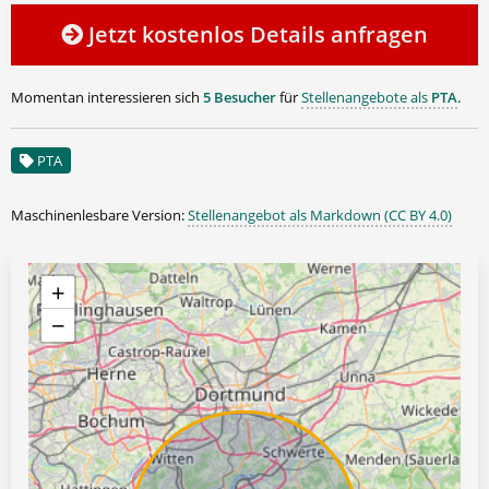
Jetzt kostenlos Details anfragen
Momentan interessieren sich
5 Besucher
für
Stellenangebote als
PTA
.
PTA
Maschinenlesbare Version:
Stellenangebot als Markdown (CC BY 4.0)
+
−