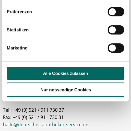
Robert Braun
Präferenzen
Ansprechpartner
Statistiken
Ich unterstütze Sie gerne bei der Suche nach einer
Stelle als Apotheker (m|w|d), PTA oder PKA. Bei
Marketing
Fragen zu unseren Stellenangeboten oder zum
Ablauf nach Ihrer kostenlosen Stellenanfrage
melden Sie sich gern.
Alle Cookies zulassen
Jetzt zur kostenlosen Stellenanfrage
Nur notwendige Cookies
Kontakt
Tel.: +49 (0) 521 / 911 730 37
Fax: +49 (0) 521 / 911 730 31
hallo@deutscher-apotheker-service.de