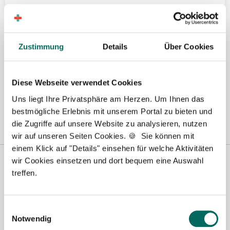
Hier finden Sie aktuelle Stellenangebote in Ihrer
Wunschregion:
Zustimmung
Details
Über Cookies
Aachen
|
Augsburg
|
Bautzen
|
Berlin
|
Bielefeld
|
Düsseldorf
|
Essen
|
Freiburg
|
Hamburg
|
Heidelberg
|
Ingolstadt
|
Karlsruhe
|
Kassel
|
Diese Webseite verwendet Cookies
Konstanz
|
Lübeck
|
Mönchengladbach
|
München
|
Nürnberg
|
Porta
Uns liegt Ihre Privatsphäre am Herzen. Um Ihnen das
Westfalica
|
Regensburg
|
Schweinfurt
|
Stuttgart
|
Ulm
|
Würzburg
|
bestmögliche Erlebnis mit unserem Portal zu bieten und
die Zugriffe auf unsere Website zu analysieren, nutzen
wir auf unseren Seiten Cookies. 🍪 Sie können mit
einem Klick auf "Details" einsehen für welche Aktivitäten
wir Cookies einsetzen und dort bequem eine Auswahl
treffen.
Einwilligungsauswahl
Notwendig