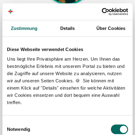
Jasmin Siebeck - Teamleitung
Ansprechpartnerin
Zustimmung
Details
Über Cookies
Lassen Sie mich Ihnen bei der Stellensuche helfen.
Gemeinsam finden wir eine passende Apotheke, in
Diese Webseite verwendet Cookies
der Sie als Apotheker (m|w|d), PTA oder PKA das
Uns liegt Ihre Privatsphäre am Herzen. Um Ihnen das
Team erweitern können. Bei Fragen stehe ich Ihnen
bestmögliche Erlebnis mit unserem Portal zu bieten und
gerne persönlich zur Seite.
die Zugriffe auf unsere Website zu analysieren, nutzen
wir auf unseren Seiten Cookies. 🍪 Sie können mit
Jetzt zur kostenlosen Stellenanfrage
einem Klick auf "Details" einsehen für welche Aktivitäten
wir Cookies einsetzen und dort bequem eine Auswahl
Kontakt
treffen.
Tel.: +49 (0) 521 / 911 730 37
Fax: +49 (0) 521 / 911 730 31
Einwilligungsauswahl
Notwendig
hallo@deutscher-apotheker-service.de