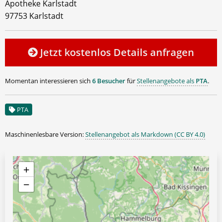
Apotheke Karlstadt
97753 Karlstadt
Jetzt kostenlos Details anfragen
Momentan interessieren sich
6 Besucher
für
Stellenangebote als
PTA
.
PTA
Maschinenlesbare Version:
Stellenangebot als Markdown (CC BY 4.0)
+
−