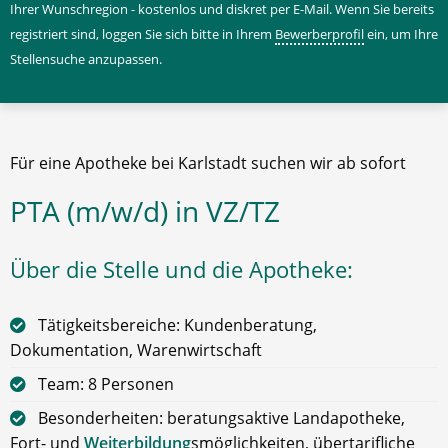
Ihrer Wunschregion - kostenlos und diskret per E-Mail. Wenn Sie bereits
registriert sind, loggen Sie sich bitte in Ihrem
Bewerberprofil
ein, um Ihre
Stellensuche anzupassen.
Für eine Apotheke bei Karlstadt suchen wir ab sofort
PTA (m/w/d) in VZ/TZ
Über die Stelle und die Apotheke:
Tätigkeitsbereiche: Kundenberatung,
Dokumentation, Warenwirtschaft
Team: 8 Personen
Besonderheiten: beratungsaktive Landapotheke,
Fort- und
Weiterbildung
smöglichkeiten, übertarifliche