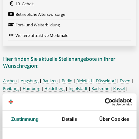
13. Gehalt
Betriebliche Altersvorsorge
Fort- und Weiterbildung
Weitere attraktive Merkmale
Hier finden Sie aktuelle Stellenangebote in Ihrer
Wunschregion:
Aachen
|
Augsburg
|
Bautzen
|
Berlin
|
Bielefeld
|
Düsseldorf
|
Essen
|
Freiburg
|
Hamburg
|
Heidelberg
|
Ingolstadt
|
Karlsruhe
|
Kassel
|
Konstanz
|
Lübeck
|
Mönchengladbach
|
München
|
Nürnberg
|
Porta
Westfalica
|
Regensburg
|
Schweinfurt
|
Stuttgart
|
Ulm
|
Würzburg
|
Zustimmung
Details
Über Cookies