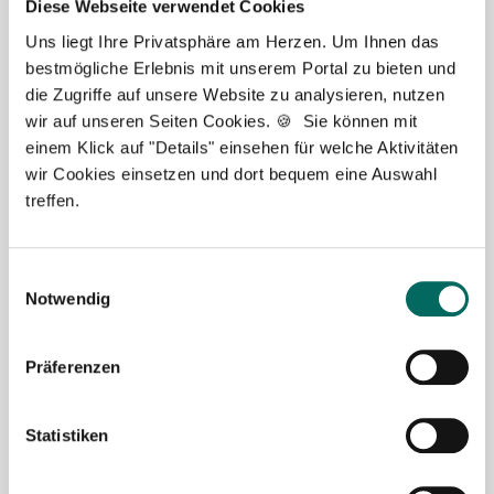
Diese Webseite verwendet Cookies
Uns liegt Ihre Privatsphäre am Herzen. Um Ihnen das
bestmögliche Erlebnis mit unserem Portal zu bieten und
die Zugriffe auf unsere Website zu analysieren, nutzen
wir auf unseren Seiten Cookies. 🍪 Sie können mit
einem Klick auf "Details" einsehen für welche Aktivitäten
wir Cookies einsetzen und dort bequem eine Auswahl
Jasmin Siebeck - Teamleitung
treffen.
Ansprechpartnerin
Einwilligungsauswahl
Lassen Sie mich Ihnen bei der Stellensuche helfen.
Notwendig
Gemeinsam finden wir eine passende Apotheke, in
der Sie als Apotheker (m|w|d), PTA oder PKA das
Team erweitern können. Bei Fragen stehe ich Ihnen
Präferenzen
gerne persönlich zur Seite.
Statistiken
Jetzt zur kostenlosen Stellenanfrage