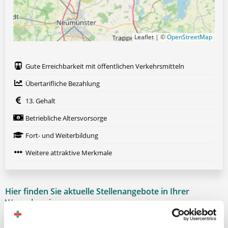
Leaflet | ©
OpenStreetMap
Gute Erreichbarkeit mit öffentlichen Verkehrsmitteln
Übertarifliche Bezahlung
13. Gehalt
Betriebliche Altersvorsorge
Fort- und Weiterbildung
Weitere attraktive Merkmale
Hier finden Sie aktuelle Stellenangebote in Ihrer
Wunschregion:
Aachen
|
Augsburg
|
Bautzen
|
Berlin
|
Bielefeld
|
Düsseldorf
|
Essen
|