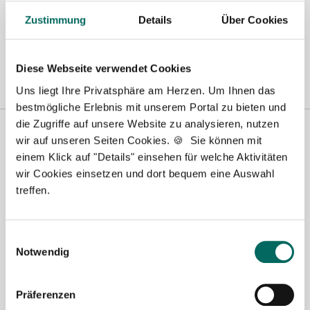
Freiburg
|
Hamburg
|
Heidelberg
|
Ingolstadt
|
Karlsruhe
|
Kassel
|
Zustimmung
Details
Über Cookies
Konstanz
|
Lübeck
|
Mönchengladbach
|
München
|
Nürnberg
|
Porta
Westfalica
|
Regensburg
|
Schweinfurt
|
Stuttgart
|
Ulm
|
Würzburg
|
Diese Webseite verwendet Cookies
Uns liegt Ihre Privatsphäre am Herzen. Um Ihnen das
bestmögliche Erlebnis mit unserem Portal zu bieten und
die Zugriffe auf unsere Website zu analysieren, nutzen
wir auf unseren Seiten Cookies. 🍪 Sie können mit
einem Klick auf "Details" einsehen für welche Aktivitäten
wir Cookies einsetzen und dort bequem eine Auswahl
treffen.
Einwilligungsauswahl
Jasmin Siebeck - Teamleitung
Notwendig
Ansprechpartnerin
Präferenzen
Lassen Sie mich Ihnen bei der Stellensuche helfen.