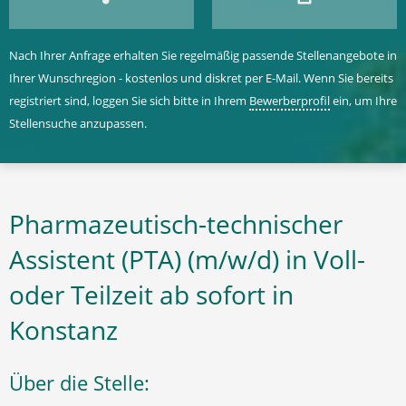
Nach Ihrer Anfrage erhalten Sie regelmäßig passende Stellenangebote in
Ihrer Wunschregion - kostenlos und diskret per E-Mail. Wenn Sie bereits
registriert sind, loggen Sie sich bitte in Ihrem
Bewerberprofil
ein, um Ihre
Stellensuche anzupassen.
Pharmazeutisch-technischer
Assistent (PTA) (m/w/d) in Voll-
oder Teilzeit ab sofort in
Konstanz
Über die Stelle: