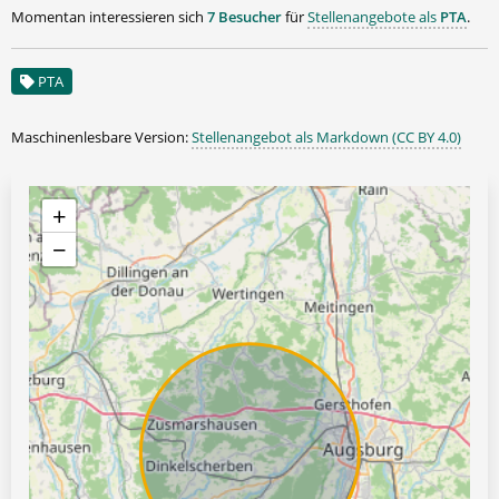
Momentan interessieren sich
7 Besucher
für
Stellenangebote als
PTA
.
PTA
Maschinenlesbare Version:
Stellenangebot als Markdown (CC BY 4.0)
+
−