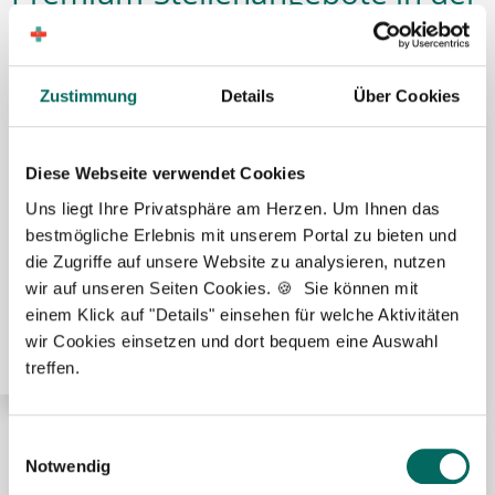
Region Landkreis Augsburg:
Zustimmung
Details
Über Cookies
🌟 PREMIUM-STELLENANGEBOT 🌟
Diese Webseite verwendet Cookies
Uns liegt Ihre Privatsphäre am Herzen. Um Ihnen das
bestmögliche Erlebnis mit unserem Portal zu bieten und
die Zugriffe auf unsere Website zu analysieren, nutzen
Pharmazeutisch-technischer Assistent (PTA) (m/w/d)
wir auf unseren Seiten Cookies. 🍪 Sie können mit
in Voll- oder Teilzeit ab sofort in Augsburg
einem Klick auf "Details" einsehen für welche Aktivitäten
wir Cookies einsetzen und dort bequem eine Auswahl
treffen.
Einwilligungsauswahl
🌟 PREMIUM-STELLENANGEBOT 🌟
Notwendig