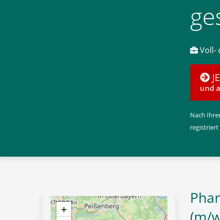
ge
Voll- 
J
und a
Nach Ihrer
registriert
Phar
+
(m/w/