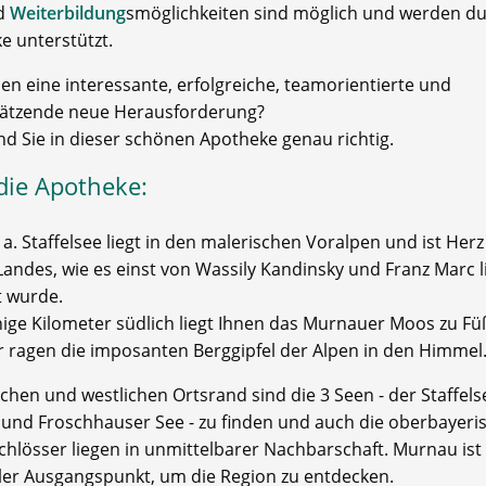
nd
Weiterbildung
smöglichkeiten sind möglich und werden du
e unterstützt.
en eine interessante, erfolgreiche, teamorientierte und
ätzende neue Herausforderung?
nd Sie in dieser schönen Apotheke genau richtig.
die Apotheke:
. Staffelsee liegt in den malerischen Voralpen und ist Herz
Landes, wie es einst von Wassily Kandinsky und Franz Marc l
 wurde.
ige Kilometer südlich liegt Ihnen das Murnauer Moos zu F
r ragen die imposanten Berggipfel der Alpen in den Himmel
chen und westlichen Ortsrand sind die 3 Seen - der Staffels
 und Froschhauser See - zu finden und auch die oberbayeri
chlösser liegen in unmittelbarer Nachbarschaft. Murnau ist
aler Ausgangspunkt, um die Region zu entdecken.