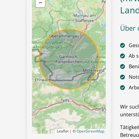
−
Land
Über d
Gesu
Ab s
Benö
Notd
Arbe
Wir such
unterstü
Tätigke
Leaflet | ©
OpenStreetMap
Betreuu