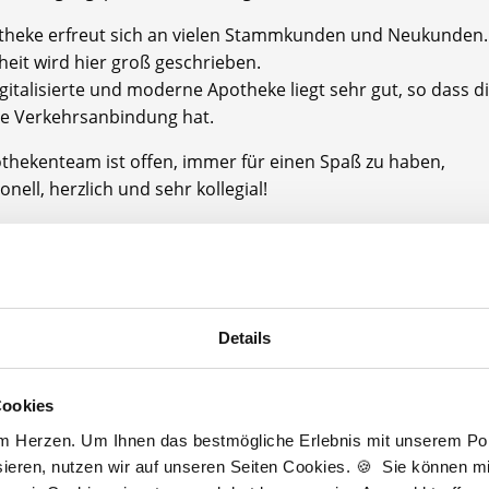
theke erfreut sich an vielen Stammkunden und Neukunden.
eit wird hier groß geschrieben.
gitalisierte und moderne Apotheke liegt sehr gut, so dass d
te Verkehrsanbindung hat.
thekenteam ist offen, immer für einen Spaß zu haben,
onell, herzlich und sehr kollegial!
uen uns Sie bald kennenzulernen!
theke hat zudem die Auszeichnung "Great Apo to Work - Ap
n Zeit" erhalten.
Details
thekenkammer: Bayern
größe: Team: 5 Apotheker, 4 PTA, 1 PKA und 2 weitere Mita
Cookies
am Herzen. Um Ihnen das bestmögliche Erlebnis mit unserem Port
potheke bietet Ihnen:
ieren, nutzen wir auf unseren Seiten Cookies. 🍪 Sie können mit