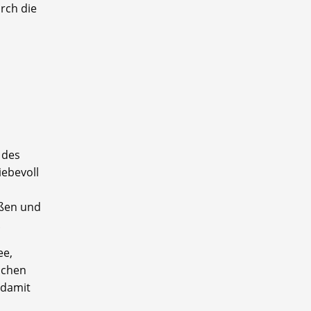
rch die
 des
iebevoll
üßen und
.
ee,
schen
 damit