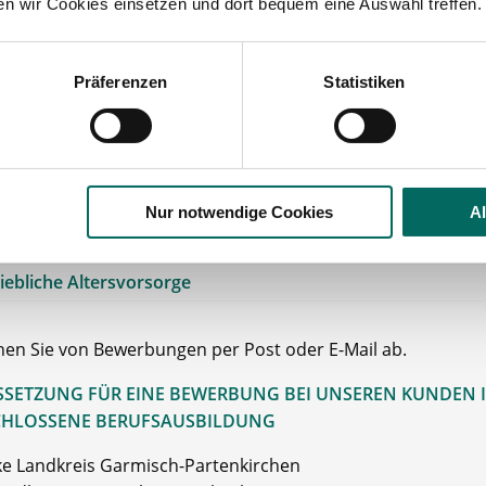
ten wir Cookies einsetzen und dort bequem eine Auswahl treffen.
erung von Fortbildungen: Fort- und Weiterbildungen sind 
en finanziell unterstützt.
Präferenzen
Statistiken
tarifliche Bezahlung
Gehalt
kgutschein
/Fahrtkostenzuschuss
 Erreichbarkeit
mit öffentl. Verkehrsmitteln
Nur notwendige Cookies
A
e bei der
Wohnungssuche
iebliche Altersvorsorge
ehen Sie von Bewerbungen per Post oder E-Mail ab.
SETZUNG FÜR EINE BEWERBUNG BEI UNSEREN KUNDEN I
HLOSSENE BERUFSAUSBILDUNG
e Landkreis Garmisch-Partenkirchen