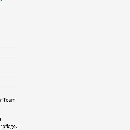
ser Team
e
rpflege.