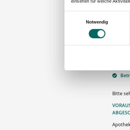
einsehen für welche Aktivitä
Förd
Einwilligungsauswahl
und werd
Notwendig
Über
13. 
Tan
Gute
Hilf
Betr
Bitte s
VORAUS
ABGESC
Apothek