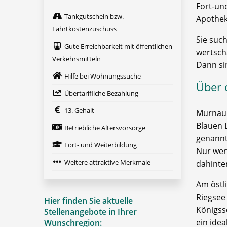
Fort-u
Tankgutschein bzw.
Apothek
Fahrtkostenzuschuss
Sie such
Gute Erreichbarkeit mit öffentlichen
wertsch
Verkehrsmitteln
Dann si
Hilfe bei Wohnungssuche
Über 
Übertarifliche Bezahlung
13. Gehalt
Murnau a
Blauen 
Betriebliche Altersvorsorge
genannt
Fort- und Weiterbildung
Nur wen
Weitere attraktive Merkmale
dahinte
Am östli
Riegsee
Hier finden Sie aktuelle
Königss
Stellenangebote in Ihrer
ein ide
Wunschregion: