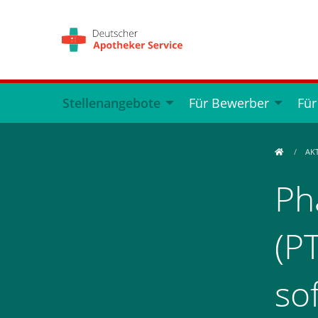
Stellenangebote
Für Bewerber
Für
AK
Ph
(PT
so