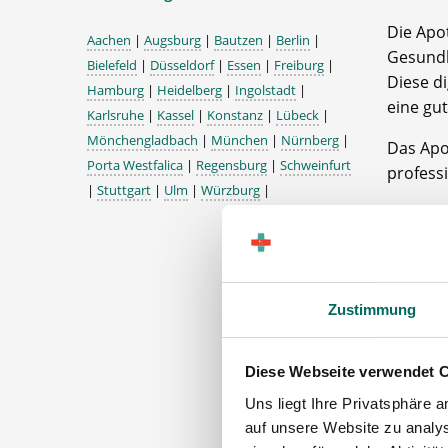
Die Apo
Aachen
|
Augsburg
|
Bautzen
|
Berlin
|
Gesundh
Bielefeld
|
Düsseldorf
|
Essen
|
Freiburg
|
Diese di
Hamburg
|
Heidelberg
|
Ingolstadt
|
eine gu
Karlsruhe
|
Kassel
|
Konstanz
|
Lübeck
|
Mönchengladbach
|
München
|
Nürnberg
|
Das Apo
Porta Westfalica
|
Regensburg
|
Schweinfurt
professi
|
Stuttgart
|
Ulm
|
Würzburg
|
Wir fre
Die Apo
der neue
Zustimmung
Apo
Team
Diese Webseite verwendet 
Uns liegt Ihre Privatsphäre 
Die A
auf unsere Website zu analys